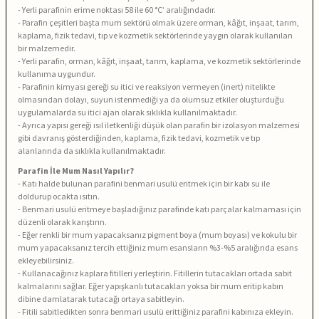
- Yerli parafinin erime noktası 58 ile 60 °C’ aralığındadır.
- Parafin çeşitleri başta mum sektörü olmak üzere orman, kâğıt, inşaat, tarım,
kaplama, fizik tedavi, tıp ve kozmetik sektörlerinde yaygın olarak kullanılan
bir malzemedir.
- Yerli parafin, orman, kâğıt, inşaat, tarım, kaplama, ve kozmetik sektörlerinde
kullanıma uygundur.
- Parafinin kimyası gereği su itici ve reaksiyon vermeyen (inert) nitelikte
olmasından dolayı, suyun istenmediği ya da olumsuz etkiler oluşturduğu
uygulamalarda su itici ajan olarak sıklıkla kullanılmaktadır.
- Ayrıca yapısı gereği ısıl iletkenliği düşük olan parafin bir izolasyon malzemesi
gibi davranış gösterdiğinden, kaplama, fizik tedavi, kozmetik ve tıp
alanlarında da sıklıkla kullanılmaktadır.
Parafin İle Mum Nasıl Yapılır?
- Katı halde bulunan parafini benmari usulü eritmek için bir kabı su ile
doldurup ocakta ısıtın.
- Benmari usulü eritmeye başladığınız parafinde katı parçalar kalmaması için
düzenli olarak karıştırın.
- Eğer renkli bir mum yapacaksanız pigment boya (mum boyası) ve kokulu bir
mum yapacaksanız tercih ettiğiniz mum esansların %3-%5 aralığında esans
ekleyebilirsiniz.
- Kullanacağınız kaplara fitilleri yerleştirin. Fitillerin tutacakları ortada sabit
kalmalarını sağlar. Eğer yapışkanlı tutacakları yoksa bir mum eritip kabın
dibine damlatarak tutacağı ortaya sabitleyin.
- Fitili sabitledikten sonra benmari usulü erittiğiniz parafini kabınıza ekleyin.