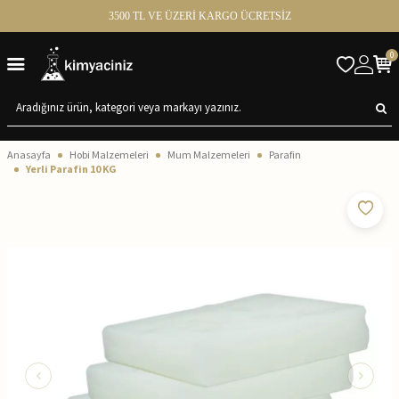
3500 TL VE ÜZERİ KARGO ÜCRETSİZ
0
Anasayfa
Hobi Malzemeleri
Mum Malzemeleri
Parafin
Yerli Parafin 10 KG