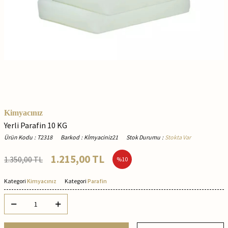
Kimyacınız
Yerli Parafin 10 KG
Ürün Kodu
:
T2318
Barkod
:
Kİmyaciniz21
Stok Durumu
:
Stokta Var
1.215,00
TL
1.350,00
TL
%
10
Kategori
Kimyacınız
Kategori
Parafin