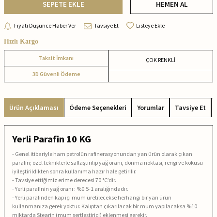
SEPETE EKLE
HEMEN AL
Fiyatı Düşünce Haber Ver
Tavsiye Et
Listeye Ekle
Hızlı Kargo
Taksit İmkanı
ÇOK RENKLİ
3D Güvenli Ödeme
Ürün Açıklaması
Ödeme Seçenekleri
Yorumlar
Tavsiye Et
Yerli Parafin 10 KG
- Genel itibariyle ham petrolün rafinerasyonundan yan ürün olarak çıkan
parafin; özel tekniklerle saflaştırılıp yağ oranı, donma noktası, rengi ve kokusu
iyileştirildikten sonra kullanıma hazır hale getirilir.
- Tavsiye ettiğimiz erime derecesi 70 °C’dir.
- Yerli parafinin yağ oranı : %0.5-1 aralığındadır.
- Yerli parafinden kap içi mum üretilecekse herhangi bir yan ürün
kullanmanıza gerek yoktur. Kalıptan çıkarılacak bir mum yapılacaksa %10
miktarda Stearin (mum sertleştirici) eklenmesi gerekir.