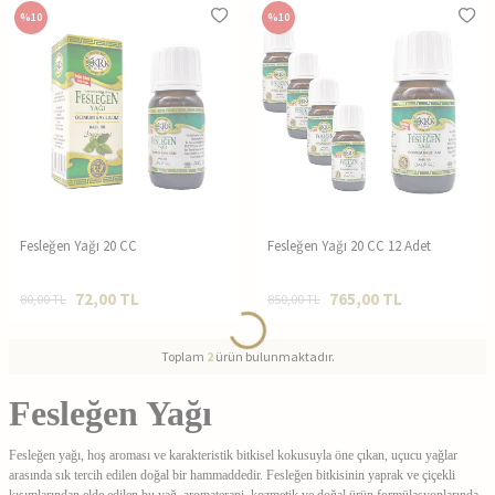
%
10
%
10
Aromaterapi uygulamaları
Masaj yağı karışımları
Cilt bakım ürünleri
Saç bakım yağları ve serumlar
Sabun ve doğal kozmetik üretimi
Mum, oda kokusu ve tütsü yapımı
Aromaterapi ve Koku Uygulamaları
Fesleğen Yağı 20 CC
Fesleğen Yağı 20 CC 12 Adet
72,00
TL
765,00
TL
80,00
TL
850,00
TL
Biberiye yağı
Nane yağı
Toplam
2
ürün bulunmaktadır.
Lavanta yağı
Limon yağı
Okaliptus yağı
Fesleğen Yağı
Kozmetik ve Cilt Bakım Ürünlerinde Kullanımı
Fesleğen yağı, hoş aroması ve karakteristik bitkisel kokusuyla öne çıkan, uçucu yağlar
arasında sık tercih edilen doğal bir hammaddedir. Fesleğen bitkisinin yaprak ve çiçekli