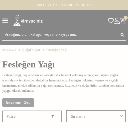
3500 TL VE ÜZERİ KARGO ÜCRETSİZ
0
Anasayfa
Doğal Yağlar
Fesleğen Yağı
Fesleğen Yağı
Fesleğen yağı, hoş aroması ve karakteristik bitkisel kokusuyla öne çıkan, uçucu yağlar
arasında sık tercih edilen doğal bir hammaddedir. Fesleğen bitkisinin yaprak ve çiçekli
kısımlarından elde edilen bu yağ, aromaterapi, kozmetik ve doğal ürün formülasyonlarında
yaygın olarak kullanılır.
Fesleğen Yağı Nedir?
Devamını Oku
Filtre
Kullanım Alanları