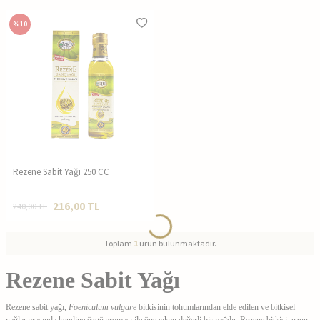
%
10
İçerik Yapısı ve Genel Özellikleri
Rezene Sabit Yağı 250 CC
216,00
TL
240,00
TL
Toplam
1
ürün bulunmaktadır.
Rezene Sabit Yağı
Rezene sabit yağı,
Foeniculum vulgare
bitkisinin tohumlarından elde edilen ve bitkisel