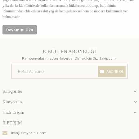
yağlar arasında kendine özgü aroması ile öne çıkan değerli bir yağdır. Rezene bitkisi, uzun
Cilt Bakımında Kullanımı
yıllardır farklı kültürlerde kullanılan aromatik bitkilerden biri olup, bu bitkinin
tohumlarından elde edilen sabit yağ da hem geleneksel hem de modern kullanımda yer
bulmaktadır.
Devamını Oku
Rezene Sabit Yağı Nasıl Elde Edilir?
E-BÜLTEN ABONELİĞİ
Kampanyalarımızdan Haberdar Olmak İçin Bizi Takip Edin.
ABONE OL
Saç Bakımında Kullanımı
Kategoriler
Kimyacınız
Hızlı Erişim
İçerik Yapısı ve Genel Özellikleri
İLETİŞİM
info@kimyaciniz.com