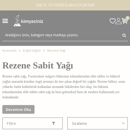
3500 TL VE ÜZERİ KARGO ÜCRETSİZ
0
Anasayfa
Doğal Yağlar
Rezene Yağı
Rezene Sabit Yağı
Rezene sabit yağı,
Foeniculum vulgare
bitkisinin tohumlarından elde edilen ve bitkisel
yağlar arasında kendine özgü aroması ile öne çıkan değerli bir yağdır. Rezene bitkisi, uzun
yıllardır farklı kültürlerde kullanılan aromatik bitkilerden biri olup, bu bitkinin
tohumlarından elde edilen sabit yağ da hem geleneksel hem de modern kullanımda yer
bulmaktadır.
Devamını Oku
Rezene Sabit Yağı Nasıl Elde Edilir?
Filtre