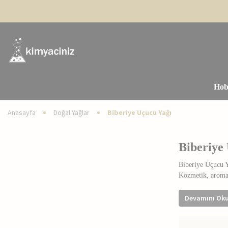
Hob
Anasayfa
Doğal Yağlar
Biberiye Uçucu Yağı
Biberiye
Biberiye Uçucu Ya
Kozmetik, aromate
Biberiye Uçu
Devamını Ok