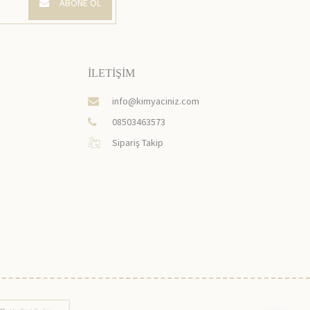
ABONE OL
İLETİŞİM
info@kimyaciniz.com
08503463573
Sipariş Takip