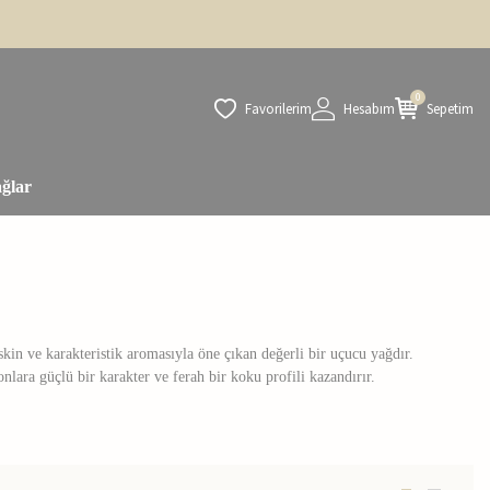
0
Favorilerim
Hesabım
Sepetim
ğlar
skin ve karakteristik aromasıyla öne çıkan değerli bir uçucu yağdır.
lara güçlü bir karakter ve ferah bir koku profili kazandırır.