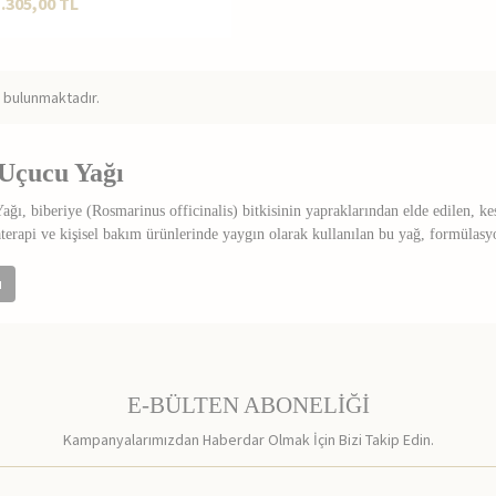
1.305,00
TL
 bulunmaktadır.
 Uçucu Yağı
ğı, biberiye (Rosmarinus officinalis) bitkisinin yapraklarından elde edilen, ke
rapi ve kişisel bakım ürünlerinde yaygın olarak kullanılan bu yağ, formülasyon
cu Yağının Genel Özellikleri
u
hlatıcı aromaya sahiptir
munda yoğun konsantrasyon içerir
E-BÜLTEN ABONELİĞİ
 sabit yağlarla uyumlu şekilde harmanlanabilir
a canlı ve enerjik bir koku kazandırır
Kampanyalarımızdan Haberdar Olmak İçin Bizi Takip Edin.
Ürünlerinde Biberiye Uçucu Yağı