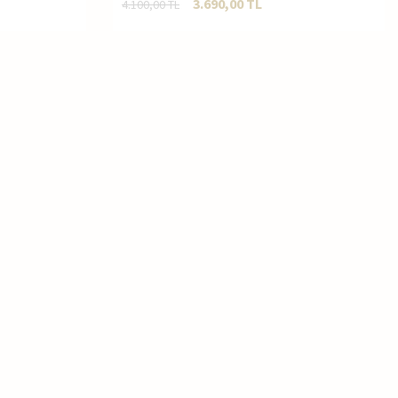
3.690,00
TL
4.100,00
TL