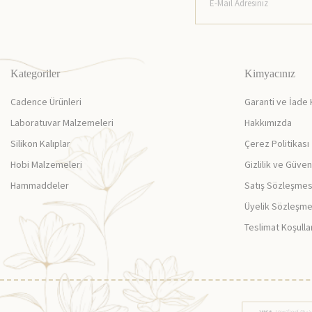
Yüz ve vücut b
Krem ve losyon
Doğal bakım y
Kategoriler
Kimyacınız
Cilt bakım ürü
Cadence Ürünleri
Garanti ve İade 
Saç Bakım Ü
Laboratuvar Malzemeleri
Hakkımızda
Silikon Kalıplar
Çerez Politikası
Saç bakım yağl
Şampuan ve sa
Hobi Malzemeleri
Gizlilik ve Güven
Saç bakım ürün
Hammaddeler
Satış Sözleşmes
Diğer uçucu ya
Üyelik Sözleşme
Aromaterapi
Teslimat Koşulla
Difüzör ve oda
Aromaterapi ka
Enerjik ve tem
Uçucu yağ karı