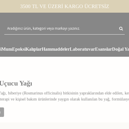
3500 TL VE ÜZERİ KARGO ÜCRETSİZ
i
Mum
Epoksi
Kalıplar
Hammaddeler
Laboratuvar
Esanslar
Doğal Ya
 Uçucu Yağı
ğı, biberiye (Rosmarinus officinalis) bitkisinin yapraklarından elde edilen, ke
rapi ve kişisel bakım ürünlerinde yaygın olarak kullanılan bu yağ, formülasyon
cu Yağının Genel Özellikleri
u