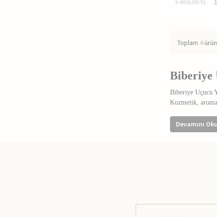
1.450,00
TL
Toplam
4
ürün
Biberiye
Biberiye Uçucu Ya
Kozmetik, aromate
Biberiye Uçu
Devamını Ok
Keskin ve fera
Uçucu yağ for
Diğer uçucu ve
Formülasyonlar
Cilt Bakım 