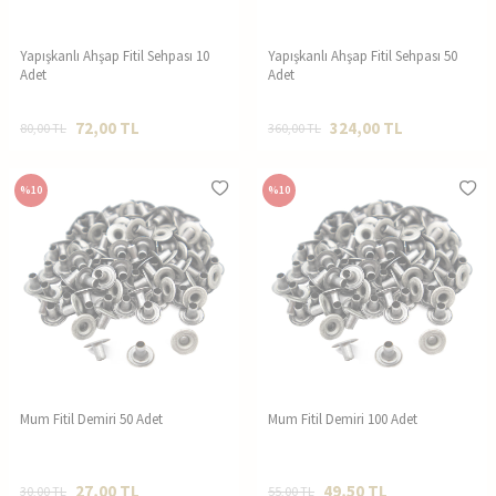
Yapışkanlı Ahşap Fitil Sehpası 10
Yapışkanlı Ahşap Fitil Sehpası 50
Adet
Adet
72,00
TL
324,00
TL
80,00
TL
360,00
TL
%
10
%
10
Mum Fitil Demiri 50 Adet
Mum Fitil Demiri 100 Adet
27,00
TL
49,50
TL
30,00
TL
55,00
TL