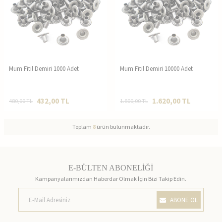
Mum Fitil Demiri 1000 Adet
Mum Fitil Demiri 10000 Adet
432,00
TL
1.620,00
TL
480,00
TL
1.800,00
TL
Toplam
8
ürün bulunmaktadır.
E-BÜLTEN ABONELİĞİ
Kampanyalarımızdan Haberdar Olmak İçin Bizi Takip Edin.
ABONE OL