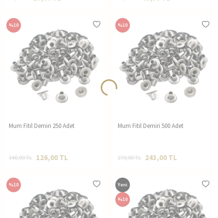
%
10
%
10
Mum Fitil Demiri 250 Adet
Mum Fitil Demiri 500 Adet
126,00
TL
243,00
TL
140,00
TL
270,00
TL
%
10
Yeni
%
10