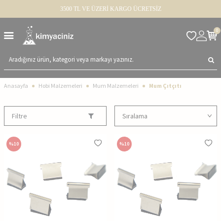
3500 TL VE ÜZERİ KARGO ÜCRETSİZ
0
Anasayfa
Hobi Malzemeleri
Mum Malzemeleri
Mum Çıtçıtı
Filtre
%
10
%
10