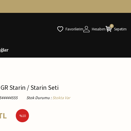
0
Favorilerim
Hesabım
Sepetim
ğlar
 GR Starin / Starin Seti
544444555
Stok Durumu
:
Stokta Var
TL
%
10