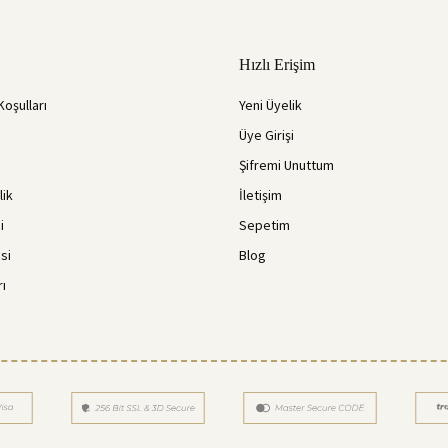
Hızlı Erişim
Koşulları
Yeni Üyelik
Üye Girişi
Şifremi Unuttum
lik
İletişim
i
Sepetim
si
Blog
rı