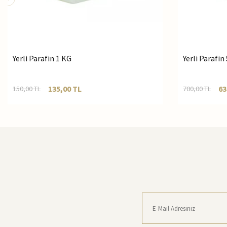
Yerli Parafin 1 KG
Yerli Parafin
135,00
TL
63
150,00
TL
700,00
TL