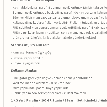
Parafin İle Mum Nasıl Yapılır?
- Katı halde bulunan parafini benmari usulü eritmek için bir kabı su il
- Benmari usulü eritmeye başladığınız parafinde katı parçalar kalmamas
- Eğer renkli bir mum yapacaksanız pigment boya (mum boyası) ve ko
- Kullanacağınız kaplara fitilleri yerleştirin. Fitillerin tutacakları o
- Fitili sabitledikten sonra benmari usulü erittiğiniz parafini kabınıza
- Fitilin uzun kalan kısmını kestikten sonra mumunuzu oda sıcaklığın
- Ürün gramajı 1 kg'dır, kırık plakalar halinde gönderilmektedir.
Starik Asit / Stearik Asit
- Kimyasal formülü C
H
O
18
36
2
- Fiziksel yapısı tozdur
- Doymuş yağ asitidir
Kullanım Alanları
- Emülgatör göreviyle ilaç ve kozmetik sanayi sektöründe
- Yardımcı madde olarak teksil sektöründe
- Mum yapımında, pastel boya yapımında
- Sabun yapımında sertleştirici olarak kullanılmaktadır
1 KG Yerli Parafin + 100 GR Starin / Stearin Seti İçindeki Ürünl