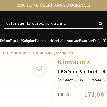
3500 TL VE ÜZERİ KARGO ÜCRETSİZ
i
Mum
Epoksi
Kalıplar
Hammaddeler
Laboratuvar
Esanslar
Doğal Ya
1 KG Yerli Parafin + 100 GR Starin / Starin Seti
Kimyacınız
1 KG Yerli Parafin + 100
Ürün Kodu
:
T4807
Barkod
:
54
171,00
190,00
TL