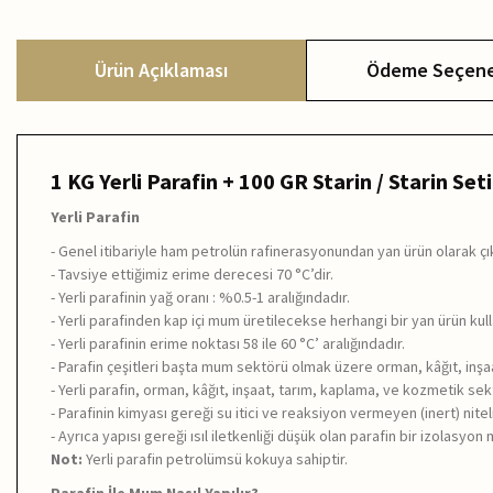
Ürün Açıklaması
Ödeme Seçene
1 KG Yerli Parafin + 100 GR Starin / Starin Seti
Yerli Parafin
- Genel itibariyle ham petrolün rafinerasyonundan yan ürün olarak çıkan
- Tavsiye ettiğimiz erime derecesi 70 °C’dir.
- Yerli parafinin yağ oranı : %0.5-1 aralığındadır.
- Yerli parafinden kap içi mum üretilecekse herhangi bir yan ürün ku
- Yerli parafinin erime noktası 58 ile 60 °C’ aralığındadır.
- Parafin çeşitleri başta mum sektörü olmak üzere orman, kâğıt, inşaa
- Yerli parafin, orman, kâğıt, inşaat, tarım, kaplama, ve kozmetik se
- Parafinin kimyası gereği su itici ve reaksiyon vermeyen (inert) nite
- Ayrıca yapısı gereği ısıl iletkenliği düşük olan parafin bir izolasyo
Not:
Yerli parafin petrolümsü kokuya sahiptir.