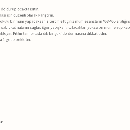
e doldurup ocakta ısıtın.
ı için düzenli olarak karıştırın.
kulu bir mum yapacaksanız tercih ettiğiniz mum esansların %3-%5 aralığınd
rtada sabit kalmalarını sağlar. Eğer yapışkanlı tutacakları yoksa bir mum eritip 
 ekleyin. Fitilin tam ortada dik bir şekilde durmasına dikkat edin.
da 1 gece bekletin.
er