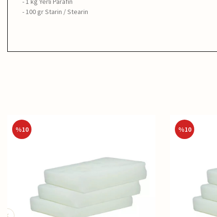
- 1 kg Yerli Parafin
- 100 gr Starin / Stearin
%
10
%
10