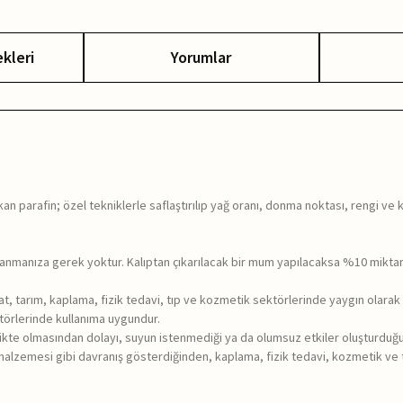
kleri
Yorumlar
 parafin; özel tekniklerle saflaştırılıp yağ oranı, donma noktası, rengi ve kok
llanmanıza gerek yoktur. Kalıptan çıkarılacak bir mum yapılacaksa %10 miktar
t, tarım, kaplama, fizik tedavi, tıp ve kozmetik sektörlerinde yaygın olarak 
ktörlerinde kullanıma uygundur.
likte olmasından dolayı, suyun istenmediği ya da olumsuz etkiler oluşturduğu u
n malzemesi gibi davranış gösterdiğinden, kaplama, fizik tedavi, kozmetik ve tı