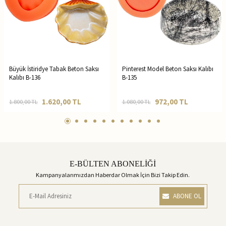
Büyük İstiridye Tabak Beton Saksı
Pinterest Model Beton Saksı Kalıbı
Kalıbı B-136
B-135
1.620,00
TL
972,00
TL
1.800,00
TL
1.080,00
TL
E-BÜLTEN ABONELİĞİ
Kampanyalarımızdan Haberdar Olmak İçin Bizi Takip Edin.
ABONE OL