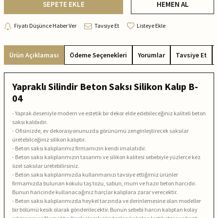
SEPETE EKLE
HEMEN AL
Fiyatı Düşünce Haber Ver
Tavsiye Et
Listeye Ekle
Ürün Açıklaması
Ödeme Seçenekleri
Yorumlar
Tavsiye Et
Yapraklı Silindir Beton Saksı Silikon Kalıp B-
04
- Yaprak deseniyle modern ve estetik bir dekor elde edebileceğiniz kaliteli beton
saksı kalıbıdır.
- Ofisinizde, ev dekorasyonunuzda görünümü zenginleştirecek saksılar
üretebilceğiniz silikon kalıptır.
- Beton saksı kalıplarımız firmamızın kendi imalatıdır.
- Beton saksı kalıplarımızın tasarımı ve silikon kalitesi sebebiyle yüzlerce kez
özel saksılar üretebilirsiniz.
- Beton saksı kalıplarımızda kullanmanızı tavsiye ettiğimiz ürünler
firmamızda bulunan kokulu taş tozu, sabun, mum ve hazır beton harcıdır.
Bunun haricinde kullanacağınız harçlar kalıplara zarar verecektir.
- Beton saksı kalıplarımızda heykel tarzında ve derinlemesine olan modeller
bir bölümü kesik olarak gönderilecektir. Bunun sebebi harcın kalıptan kolay