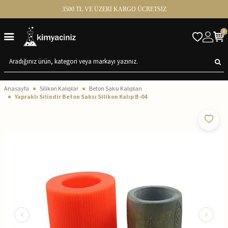
3500 TL VE ÜZERİ KARGO ÜCRETSİZ
0
Anasayfa
Silikon Kalıplar
Beton Saksı Kalıpları
Yapraklı Silindir Beton Saksı Silikon Kalıp B-04