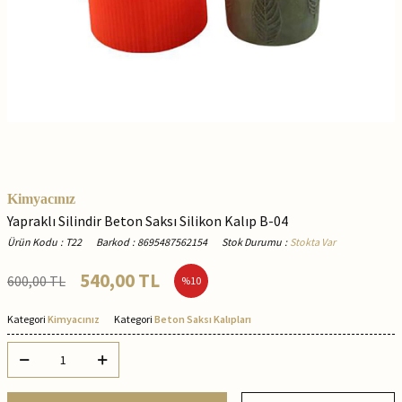
Kimyacınız
Yapraklı Silindir Beton Saksı Silikon Kalıp B-04
Ürün Kodu
:
T22
Barkod
:
8695487562154
Stok Durumu
:
Stokta Var
540,00
TL
600,00
TL
%
10
Kategori
Kimyacınız
Kategori
Beton Saksı Kalıpları