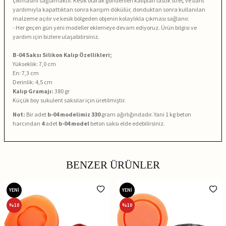
çıkmasını sağlamaktır. Kesik olarak gönderilen kalıpları lastik streç ve bant
yardımıyla kapattıktan sonra karışım dökülür, donduktan sonra kullanılan
malzeme açılır ve kesik bölgeden objenin kolaylıkla çıkması sağlanır.
- Her geçen gün yeni modeller eklemeye devam ediyoruz. Ürün bilgisi ve
yardım için bizlere ulaşabilirsiniz.
B-04 Saksı Silikon Kalıp Özellikleri;
Yükseklik: 7,0 cm
En: 7,3 cm
Derinlik: 4,5 cm
Kalıp Gramajı:
380 gr
Küçük boy sukulent saksılar için üretilmiştir.
Not:
Bir adet
b-04
modelimiz
330
gram ağırlığındadır. Yani 1 kg beton
harcından
4
adet
b-04 model
beton saksı elde edebilirsiniz.
BENZER ÜRÜNLER
YENİ
YENİ
%
10
%
10