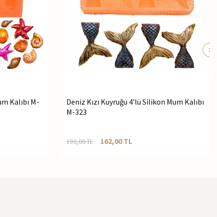
Mum Kalıbı M-
Deniz Kızı Kuyruğu 4'lü Silikon Mum Kalıbı
M-323
162,00
TL
180,00
TL