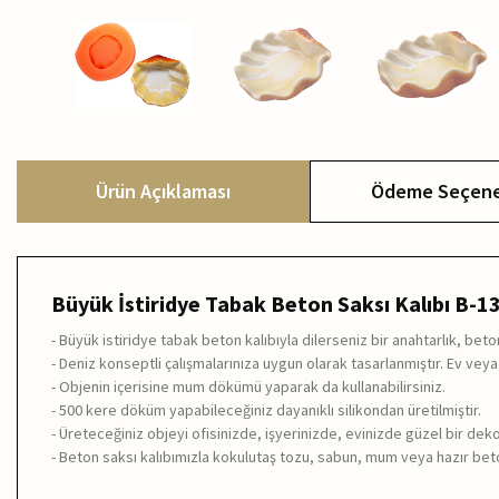
Ürün Açıklaması
Ödeme Seçene
Büyük İstiridye Tabak Beton Saksı Kalıbı B-1
- Büyük istiridye tabak beton kalıbıyla dilerseniz bir anahtarlık, b
- Deniz konseptli çalışmalarınıza uygun olarak tasarlanmıştır. Ev veya
- Objenin içerisine mum dökümü yaparak da kullanabilirsiniz.
- 500 kere döküm yapabileceğiniz dayanıklı silikondan üretilmiştir.
- Üreteceğiniz objeyi ofisinizde, işyerinizde, evinizde güzel bir deko
- Beton saksı kalıbımızla kokulutaş tozu, sabun, mum veya hazır beton