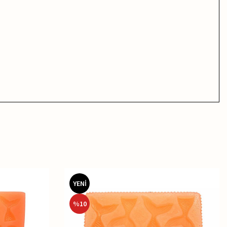
YENİ
%
10