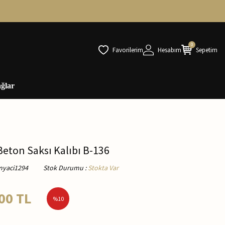
0
Favorilerim
Hesabım
Sepetim
ğlar
Beton Saksı Kalıbı B-136
myaci1294
Stok Durumu
:
Stokta Var
00
TL
%
10