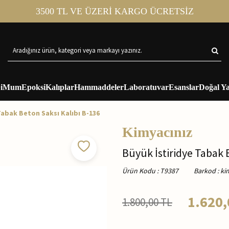
3500 TL VE ÜZERİ KARGO ÜCRETSİZ
i
Mum
Epoksi
Kalıplar
Hammaddeler
Laboratuvar
Esanslar
Doğal Ya
Tabak Beton Saksı Kalıbı B-136
Kimyacınız
Büyük İstiridye Tabak 
Ürün Kodu
:
T9387
Barkod
:
ki
1.620,
1.800,00
TL