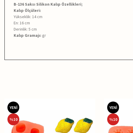
B-136 Saksı Silikon Kalıp Özellikleri;
Kalıp Ölçüleri:
Yükseklik: 14 cm
En: 16 cm
Derinlik: 5 cm
Kalıp Gramajı:
gr
YENİ
YENİ
%
10
%
10