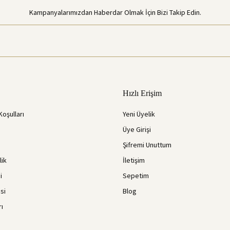
Kampanyalarımızdan Haberdar Olmak İçin Bizi Takip Edin.
Hızlı Erişim
Koşulları
Yeni Üyelik
Üye Girişi
Şifremi Unuttum
lik
İletişim
i
Sepetim
si
Blog
rı