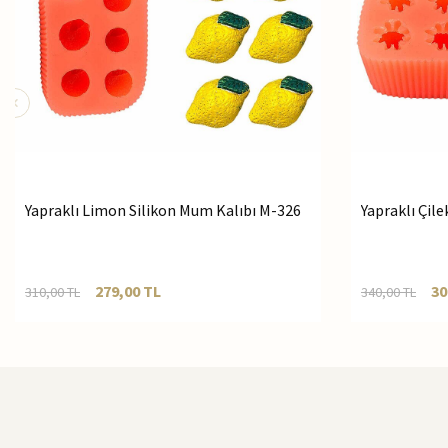
Yapraklı Limon Silikon Mum Kalıbı M-326
Yapraklı Çil
279,00
TL
30
310,00
TL
340,00
TL