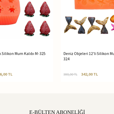
ek Silikon Mum Kalıbı M-325
Deniz Objeleri 12'li Silikon 
324
6,00
TL
342,00
TL
380,00
TL
E-BÜLTEN ABONELİĞİ