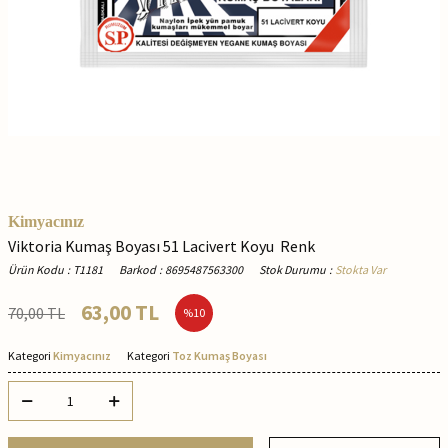
Kimyacınız
Viktoria Kumaş Boyası 51 Lacivert Koyu Renk
Ürün Kodu
:
T1181
Barkod
:
8695487563300
Stok Durumu
:
Stokta Var
63,00
TL
70,00
TL
%
10
Kategori
Kimyacınız
Kategori
Toz Kumaş Boyası