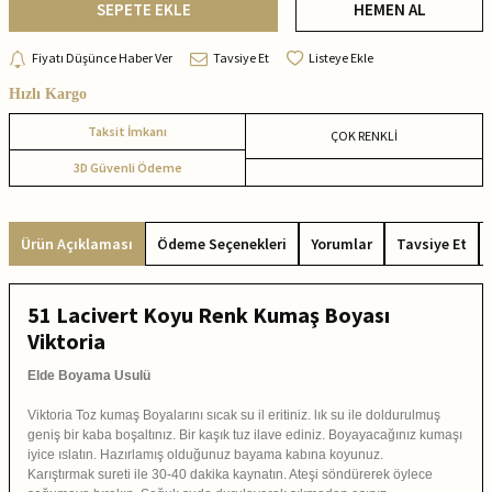
SEPETE EKLE
HEMEN AL
Fiyatı Düşünce Haber Ver
Tavsiye Et
Listeye Ekle
Hızlı Kargo
Taksit İmkanı
ÇOK RENKLİ
3D Güvenli Ödeme
Ürün Açıklaması
Ödeme Seçenekleri
Yorumlar
Tavsiye Et
51 Lacivert Koyu Renk Kumaş Boyası
Viktoria
Elde Boyama Usulü
Viktoria Toz kumaş Boyalarını sıcak su il eritiniz. lık su ile doldurulmuş
geniş bir kaba boşaltınız. Bir kaşık tuz ilave ediniz. Boyayacağınız kumaşı
iyice ıslatın. Hazırlamış olduğunuz bayama kabına koyunuz.
Karıştırmak sureti ile 30-40 dakika kaynatın. Ateşi söndürerek öylece