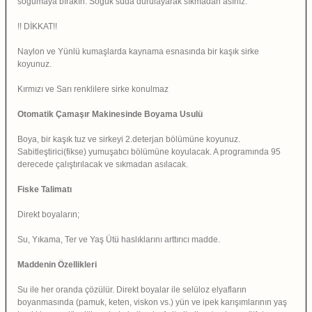
soğumaya bırakın. Soğuk suda durulayarak sıkmadan asınız.
!! DİKKAT!!
Naylon ve Yünlü kumaşlarda kaynama esnasında bir kaşık sirke
koyunuz.
Kırmızı ve Sarı renklilere sirke konulmaz
Otomatik Çamaşır Makinesinde Boyama Usulü
Boya, bir kaşık tuz ve sirkeyi 2.deterjan bölümüne koyunuz.
Sabitleştirici(fikse) yumuşatıcı bölümüne koyulacak. A programında 95
derecede çalıştırılacak ve sıkmadan asılacak.
Fiske Talimatı
Direkt boyaların;
Su, Yıkama, Ter ve Yaş Ütü haslıklarını arttırıcı madde.
Maddenin Özellikleri
Su ile her oranda çözülür. Direkt boyalar ile selüloz elyafların
boyanmasında (pamuk, keten, viskon vs.) yün ve ipek karışımlarının yaş