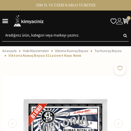
3500 TL VE ÜZERİ KARGO ÜCRETSİZ
0
Anasayfa
Hobi Malzemeleri
Viktoria Kumaş Boyası
Toz Kumaş Boyası
Viktoria Kumaş Boyası 51 Lacivert Koyu Renk