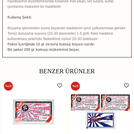
haslıklarının düzeltilmesinde kullanılır. Asit alkali, set sulara, sülfat
iyonlarına mukavim bir maddedir.
Kullanış Şekli:
Boyama işleminden sonra boyanan maddenin iyice çalkalanması gerekir.
Temiz durulama suyuna (20-30 derecede) 1-6 gr/lt. fiske maddesi
kullanılması yeterlidir. Bekletilme süresi 20-30 dakikadır.
Paket İçeriğinde
10 gr victoria kumaş boyası vardır.
Bir paket 200 gr kumaşı mükemmel boyar.
BENZER ÜRÜNLER
%
10
%
10