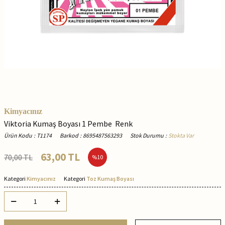
Kimyacınız
Viktoria Kumaş Boyası 1 Pembe Renk
Ürün Kodu
:
T1174
Barkod
:
8695487563293
Stok Durumu
:
Stokta Var
63,00
TL
70,00
TL
%
10
Kategori
Kimyacınız
Kategori
Toz Kumaş Boyası