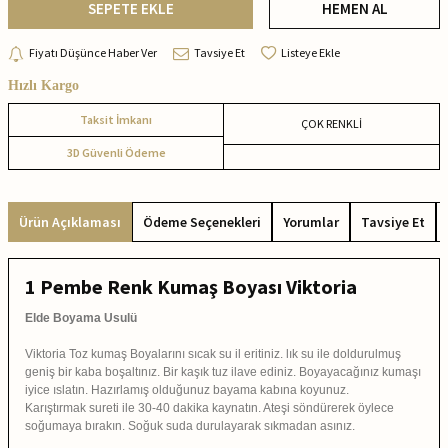
SEPETE EKLE
HEMEN AL
Fiyatı Düşünce Haber Ver
Tavsiye Et
Listeye Ekle
Hızlı Kargo
Taksit İmkanı
ÇOK RENKLİ
3D Güvenli Ödeme
Ürün Açıklaması
Ödeme Seçenekleri
Yorumlar
Tavsiye Et
1 Pembe Renk Kumaş Boyası Viktoria
Elde Boyama Usulü
Viktoria Toz kumaş Boyalarını sıcak su il eritiniz. lık su ile doldurulmuş
geniş bir kaba boşaltınız. Bir kaşık tuz ilave ediniz. Boyayacağınız kumaşı
iyice ıslatın. Hazırlamış olduğunuz bayama kabına koyunuz.
Karıştırmak sureti ile 30-40 dakika kaynatın. Ateşi söndürerek öylece
soğumaya bırakın. Soğuk suda durulayarak sıkmadan asınız.