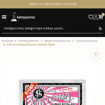
3500 TL VE ÜZERİ KARGO ÜCRETSİZ
0
Anasayfa
Hobi Malzemeleri
Viktoria Kumaş Boyası
Toz Kumaş Boyası
Viktoria Kumaş Boyası 1 Pembe Renk