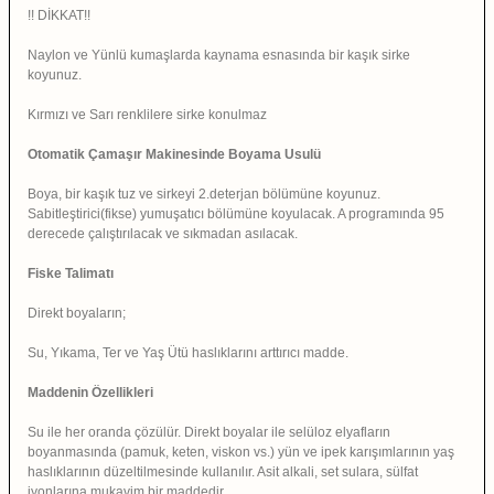
!! DİKKAT!!
Naylon ve Yünlü kumaşlarda kaynama esnasında bir kaşık sirke
koyunuz.
Kırmızı ve Sarı renklilere sirke konulmaz
Otomatik Çamaşır Makinesinde Boyama Usulü
Boya, bir kaşık tuz ve sirkeyi 2.deterjan bölümüne koyunuz.
Sabitleştirici(fikse) yumuşatıcı bölümüne koyulacak. A programında 95
derecede çalıştırılacak ve sıkmadan asılacak.
Fiske Talimatı
Direkt boyaların;
Su, Yıkama, Ter ve Yaş Ütü haslıklarını arttırıcı madde.
Maddenin Özellikleri
Su ile her oranda çözülür. Direkt boyalar ile selüloz elyafların
boyanmasında (pamuk, keten, viskon vs.) yün ve ipek karışımlarının yaş
haslıklarının düzeltilmesinde kullanılır. Asit alkali, set sulara, sülfat
iyonlarına mukavim bir maddedir.