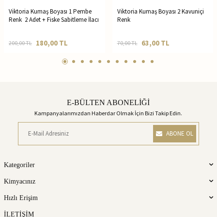
Viktoria Kumaş Boyası 1 Pembe
Viktoria Kumaş Boyası 2 Kavuniçi
Renk 2 Adet + Fiske Sabitleme İlacı
Renk
180,00
TL
63,00
TL
200,00
TL
70,00
TL
E-BÜLTEN ABONELİĞİ
Kampanyalarımızdan Haberdar Olmak İçin Bizi Takip Edin.
ABONE OL
Kategoriler
Kimyacınız
Hızlı Erişim
İLETİŞİM