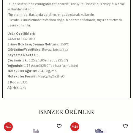
- Gıda sektöründe emülgatör, tatlandırıcı, koruyucu ve asit düzenleyici olarak
kullanılmaktadır.
-Tıp alanında, ilaçlarda yardımcı madde olarak kullanılır.
- Temizlik ürünlerinde fosfatlara doğal bir alternatif olarak, suyu hafifletmek
üzere kullanılır.
Ürün Özellikleri:
CAS No:
6132-04-3
Erime Noktası/Donma Noktası:
150°C
Görünüm/Yapı/Koku:
Beyaz, kristal toz
Kaynama Noktası: -
Çözünürlük:
0.25 g/ 100 ml suda (25 C°)
Yoğunluk:
1,76 g/cm3(25 C°'de katı formu için)
Moleküler Ağırlık:
294.10 g/mol
Moleküler Formül:
Na
C
H
O
2H
O
3
6
5
7.
2
E Kodu:
E331
Ağırlık:
1 kg
BENZER ÜRÜNLER
%
10
%
10