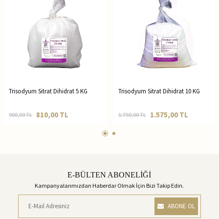
Trisodyum Sitrat Dihidrat 5 KG
Trisodyum Sitrat Dihidrat 10 KG
810,00
TL
1.575,00
TL
900,00
TL
1.750,00
TL
E-BÜLTEN ABONELİĞİ
Kampanyalarımızdan Haberdar Olmak İçin Bizi Takip Edin.
ABONE OL