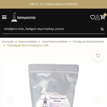
3500 TL VE ÜZERİ KARGO ÜCRETSİZ
0
Anasayfa
Hammaddeler
Gıda Hammaddeleri
Trisodyum Sitrat Dihidrat
Trisodyum Sitrat Dihidrat 1 KG