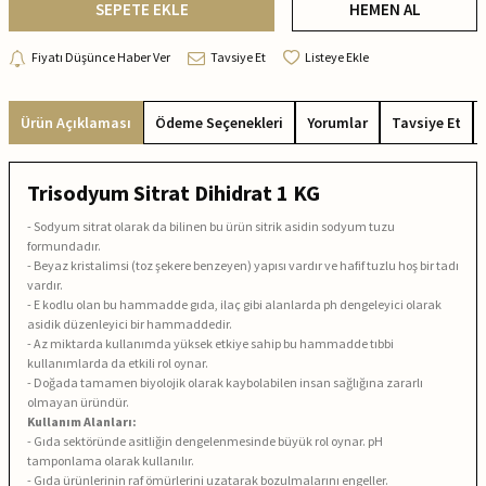
SEPETE EKLE
HEMEN AL
Fiyatı Düşünce Haber Ver
Tavsiye Et
Listeye Ekle
Ürün Açıklaması
Ödeme Seçenekleri
Yorumlar
Tavsiye Et
Trisodyum Sitrat Dihidrat 1 KG
- Sodyum sitrat olarak da bilinen bu ürün sitrik asidin sodyum tuzu
formundadır.
- Beyaz kristalimsi (toz şekere benzeyen) yapısı vardır ve hafif tuzlu hoş bir tadı
vardır.
- E kodlu olan bu hammadde gıda, ilaç gibi alanlarda ph dengeleyici olarak
asidik düzenleyici bir hammaddedir.
- Az miktarda kullanımda yüksek etkiye sahip bu hammadde tıbbi
kullanımlarda da etkili rol oynar.
- Doğada tamamen biyolojik olarak kaybolabilen insan sağlığına zararlı
olmayan üründür.
Kullanım Alanları:
- Gıda sektöründe asitliğin dengelenmesinde büyük rol oynar. pH
tamponlama olarak kullanılır.
- Gıda ürünlerinin raf ömürlerini uzatarak bozulmalarını engeller.