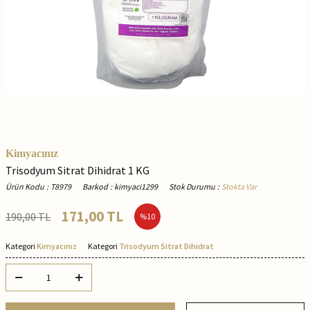
Kimyacınız
Trisodyum Sitrat Dihidrat 1 KG
Ürün Kodu
:
T8979
Barkod
:
kimyaci1299
Stok Durumu
:
Stokta Var
171,00
TL
190,00
TL
%
10
Kategori
Kimyacınız
Kategori
Trisodyum Sitrat Dihidrat