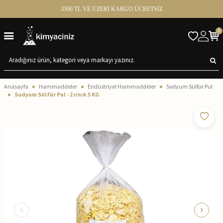
3500 TL VE ÜZERİ KARGO ÜCRETSİZ
0
Anasayfa
Hammaddeler
Endüstriyel Hammaddeler
Sodyum Sülfür Pul
Sodyum Sülfür Pul - Zırnık 5 KG