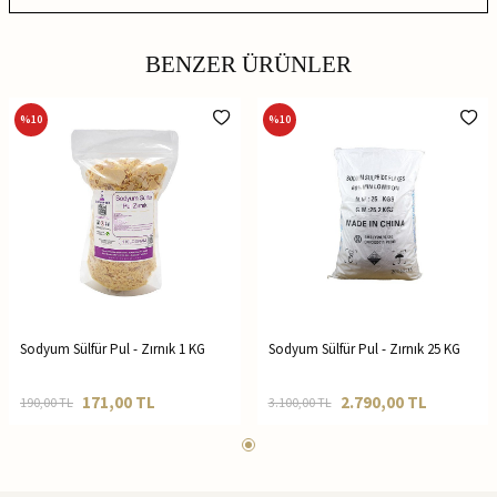
BENZER ÜRÜNLER
%
10
%
10
Sodyum Sülfür Pul - Zırnık 1 KG
Sodyum Sülfür Pul - Zırnık 25 KG
171,00
TL
2.790,00
TL
190,00
TL
3.100,00
TL