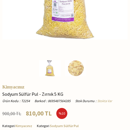
Kimyacınız
Sodyum Sülfür Pul - Zırnık 5 KG
Ürün Kodu
:
T2254
Barkod
:
8695487564285
Stok Durumu
:
Stokta Var
810,00
TL
900,00
TL
%
10
Kategori
Kimyacınız
Kategori
Sodyum Sülfür Pul