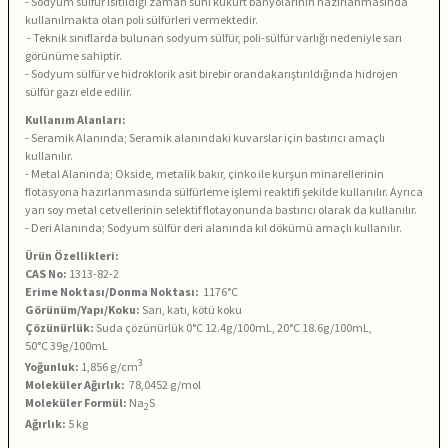
- Sodyum sülfür ısıtıldığı zaman suni kükürt banyolarının hazırlanmasında
kullanılmakta olan poli sülfürleri vermektedir.
- Teknik sınıflarda bulunan sodyum sülfür, poli-sülfür varlığı nedeniyle sarı
görünüme sahiptir.
- Sodyum sülfür ve hidroklorik asit birebir orandakarıştırıldığında hidrojen
sülfür gazı elde edilir.
Kullanım Alanları:
- Seramik Alanında; Seramik alanındaki kuvarslar için bastırıcı amaçlı
kullanılır.
- Metal Alanında; Okside, metalik bakır, çinko ile kurşun minarellerinin
flotasyona hazırlanmasında sülfürleme işlemi reaktifi şekilde kullanılır. Ayrıca
yarı soy metal cetvellerinin selektif flotayonunda bastırıcı olarak da kullanılır.
-
Deri Alanında; Sodyum sülfür deri alanında kıl dökümü amaçlı kullanılır.
Ürün Özellikleri:
CAS No:
1313-82-2
Erime Noktası/Donma Noktası:
1176°C
Görünüm/Yapı/Koku:
Sarı, katı, kötü koku
Çözünürlük:
Suda çözünürlük 0
°C
12.4
g/100mL, 20°C 18.6g/100mL,
50°C 39g/100mL
3
Yoğunluk:
1,856
g/cm
Moleküler Ağırlık:
78,0452 g/mol
Moleküler Formül:
Na
S
2
Ağırlık:
5 kg