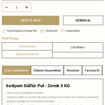
SEPETE EKLE
HEMEN AL
Fiyatı Düşünce Haber Ver
Tavsiye Et
Listeye Ekle
Hızlı Kargo
Taksit İmkanı
ÇOK RENKLİ
3D Güvenli Ödeme
Ürün Açıklaması
Ödeme Seçenekleri
Yorumlar
Tavsiye Et
Sodyum Sülfür Pul - Zırnık 5 KG
- Nem tutucu özelliğine sahiptir.
- Sodyum sülfür su içinde çok kolay çözülen sarı renkte olan oldukça pis kokan
ve güçlü indirgen bir kimyasal maddedir.