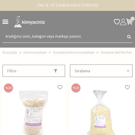
3500 TL VE ÜZERİ KARGO ÜCRETSİZ
0
Anasayfa
Hammaddeler
Endüstriyel Hammaddeler
Sodyum Sülfür Pul
Filtre
%
10
%
10