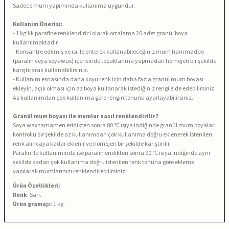
Sadece mum yapımında kullanıma uygundur.
Kullanım Önerisi:
- 1 kg’lık parafine renklendirici olarak ortalama 20 adet granül boya
kullanılmaktadır.
- Konsantre edilmiş ve ısı ile eriterek kullanabileceğiniz mum hammadde
(parafin veya soyawax) içerisinde topaklanma yapmadan homejen bir şekilde
karıştırarak kullanabilirsiniz.
- Kullanım esnasında daha koyu renk için daha fazla granül mum boyası
ekleyin, açık olması için az boya kullanarak istediğiniz rengi elde edebilirsiniz.
Az kullanımdan çok kullanıma göre rengin tonunu ayarlayabilirsiniz.
Granül mum boyası ile mumlar nasıl renklendirilir?
Soya wax tamamen eridikten sonra 80 °C ısıya indiğinde granül mum boyaları
kontrollü bir şekilde az kullanımdan çok kullanıma doğru eklenerek istenilen
renk alıncaya kadar eklenir ve homojen bir şekilde karıştırılır.
Parafin ile kullanımında ise parafin eridikten sonra 90 °C ısıya indiğinde aynı
şekilde azdan çok kullanıma doğru istenilen renk tonuna göre ekleme
yapılarak mumlarınızı renklendirebilirsiniz.
Ürün Özellikleri:
Renk
: Sarı.
Ürün gramajı:
1 kg.