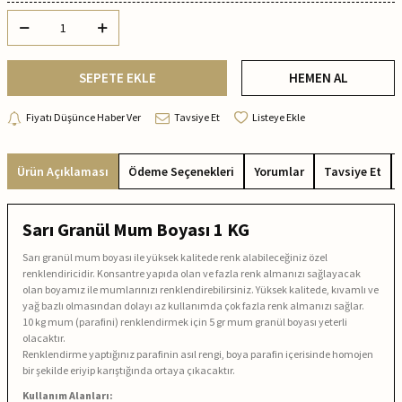
SEPETE EKLE
HEMEN AL
Fiyatı Düşünce Haber Ver
Tavsiye Et
Listeye Ekle
Ürün Açıklaması
Ödeme Seçenekleri
Yorumlar
Tavsiye Et
Sarı Granül Mum Boyası 1 KG
Sarı granül mum boyası ile yüksek kalitede renk alabileceğiniz özel
renklendiricidir. Konsantre yapıda olan ve fazla renk almanızı sağlayacak
olan boyamız ile mumlarınızı renklendirebilirsiniz. Yüksek kalitede, kıvamlı ve
yağ bazlı olmasından dolayı az kullanımda çok fazla renk almanızı sağlar.
10 kg mum (parafini) renklendirmek için 5 gr mum granül boyası yeterli
olacaktır.
Renklendirme yaptığınız parafinin asıl rengi, boya parafin içerisinde homojen
bir şekilde eriyip karıştığında ortaya çıkacaktır.
Kullanım Alanları: