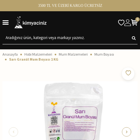
3500 TL VE ÜZERİ KARGO ÜCRETSİZ
0
Anasayfa
Hobi Malzemeleri
Mum Malzemeleri
Mum Boyası
Sarı Granül Mum Boyası 1 KG