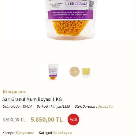
Kimyacınız
Sarı Granül Mum Boyası 1 KG
Ürün Kodu
:
T9414
Barkod
:
kimyaci1318
Stok Durumu
:
Stokta Var
5.850,00
TL
6.500,00
TL
%
10
Kategori
Kimyacınız
Kategori
Mum Boyası