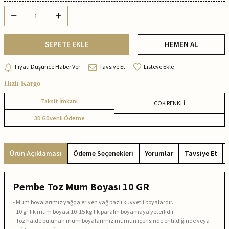
SEPETE EKLE
HEMEN AL
Fiyatı Düşünce Haber Ver
Tavsiye Et
Listeye Ekle
Hızlı Kargo
Taksit İmkanı
ÇOK RENKLİ
3D Güvenli Ödeme
Ürün Açıklaması
Ödeme Seçenekleri
Yorumlar
Tavsiye Et
Pembe Toz Mum Boyası 10 GR
- Mum boyalarımız yağda eriyen yağ bazlı kuvvetli boyalardır.
- 10 gr’lık mum boyası 10-15 kg’lık parafin boyamaya yeterlidir.
- Toz halde bulunan mum boyalarımız mumun içerisinde eritildiğinde veya