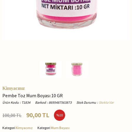
Kimyacınız
Pembe Toz Mum Boyası 10 GR
Ürün Kodu
:
T1834
Barkod
:
8695487563873
Stok Durumu
:
Stokta Var
90,00
TL
100,00
TL
%
10
Kategori
Kimyacınız
Kategori
Mum Boyası