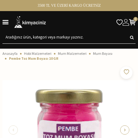
3500 TL VE ÜZERİ KARGO ÜCRETSİZ
0
Anasayfa
Hobi Malzemeleri
Mum Malzemeleri
Mum Boyası
Pembe Toz Mum Boyası 10 GR