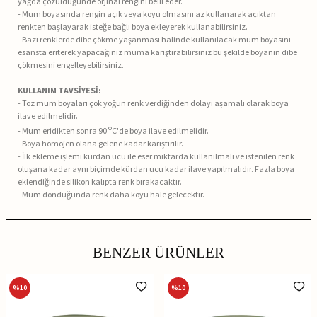
yağda çözüldüğünde orjinal rengini belli eder.
- Mum boyasında rengin açık veya koyu olmasını az kullanarak açıktan
renkten başlayarak isteğe bağlı boya ekleyerek kullanabilirsiniz.
- Bazı renklerde dibe çökme yaşanması halinde kullanılacak mum boyasını
esansta eriterek yapacağınız muma karıştırabilirsiniz bu şekilde boyanın dibe
çökmesini engelleyebilirsiniz.
KULLANIM TAVSİYESİ:
- Toz mum boyaları çok yoğun renk verdiğinden dolayı aşamalı olarak boya
ilave edilmelidir.
o
- Mum eridikten sonra 90
C'de boya ilave edilmelidir.
- Boya homojen olana gelene kadar karıştırılır.
- İlk ekleme işlemi kürdan ucu ile eser miktarda kullanılmalı ve istenilen renk
oluşana kadar aynı biçimde kürdan ucu kadar ilave yapılmalıdır. Fazla boya
eklendiğinde silikon kalıpta renk bırakacaktır.
- Mum donduğunda renk daha koyu hale gelecektir.
BENZER ÜRÜNLER
%
10
%
10