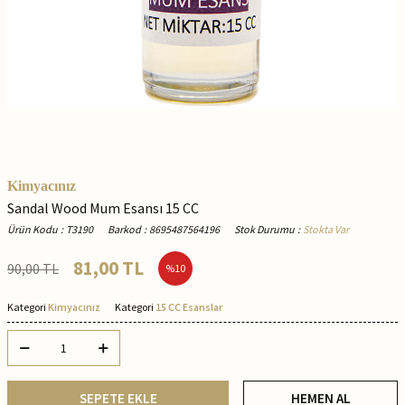
Kimyacınız
Sandal Wood Mum Esansı 15 CC
Ürün Kodu
:
T3190
Barkod
:
8695487564196
Stok Durumu
:
Stokta Var
81,00
TL
90,00
TL
%
10
Kategori
Kimyacınız
Kategori
15 CC Esanslar
SEPETE EKLE
HEMEN AL