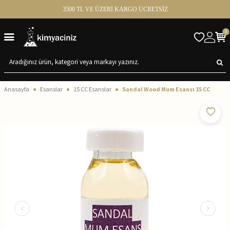
3500 TL VE ÜZERİ KARGO ÜCRETSİZ
0
Anasayfa
Esanslar
15 CC Esanslar
Sandal Wood Mum Esansı 15 CC