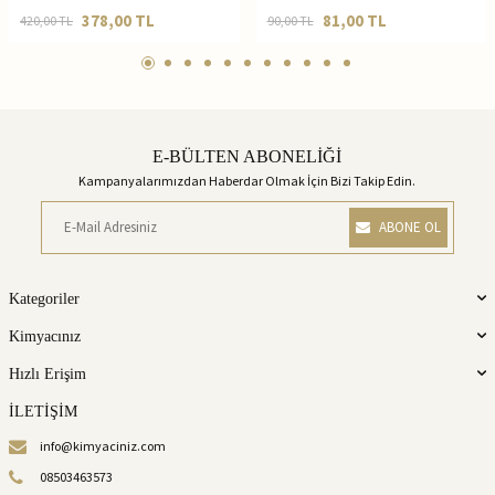
378,00
TL
81,00
TL
420,00
TL
90,00
TL
E-BÜLTEN ABONELİĞİ
Kampanyalarımızdan Haberdar Olmak İçin Bizi Takip Edin.
ABONE OL
Kategoriler
Kimyacınız
Hızlı Erişim
İLETİŞİM
info@kimyaciniz.com
08503463573