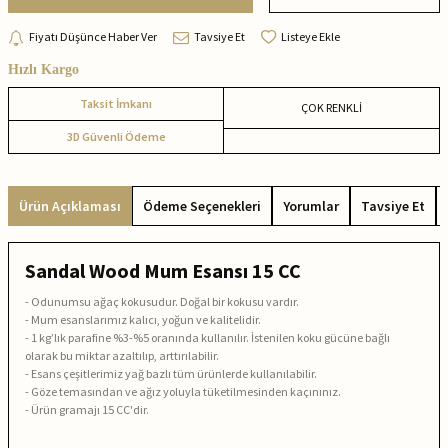
Fiyatı Düşünce Haber Ver
Tavsiye Et
Listeye Ekle
Hızlı Kargo
Taksit İmkanı
ÇOK RENKLİ
3D Güvenli Ödeme
Ürün Açıklaması
Ödeme Seçenekleri
Yorumlar
Tavsiye Et
Sandal Wood Mum Esansı 15 CC
- Odunumsu ağaç kokusudur. Doğal bir kokusu vardır.
-
Mum esanslarımız kalıcı, yoğun ve kalitelidir.
-
1 kg’lık parafine %3-%5 oranında kullanılır. İstenilen koku gücüne bağlı
olarak bu miktar azaltılıp, arttırılabilir.
-
Esans çeşitlerimiz yağ bazlı tüm ürünlerde kullanılabilir.
- Göze temasından ve ağız yoluyla tüketilmesinden kaçınınız.
-
Ürün gramajı 15 CC'dir.