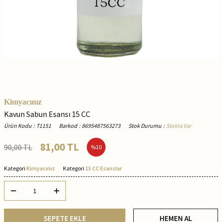
Kimyacınız
Kavun Sabun Esansı 15 CC
Ürün Kodu
:
T1151
Barkod
:
8695487563273
Stok Durumu
:
Stokta Var
81,00
TL
90,00
TL
%
10
Kategori
Kimyacınız
Kategori
15 CC Esanslar
SEPETE EKLE
HEMEN AL