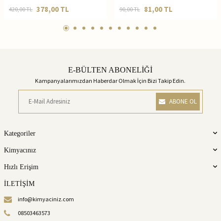
378,00
TL
81,00
TL
420,00
TL
90,00
TL
E-BÜLTEN ABONELİĞİ
Kampanyalarımızdan Haberdar Olmak İçin Bizi Takip Edin.
ABONE OL
Kategoriler
Kimyacınız
Hızlı Erişim
İLETİŞİM
info@kimyaciniz.com
08503463573