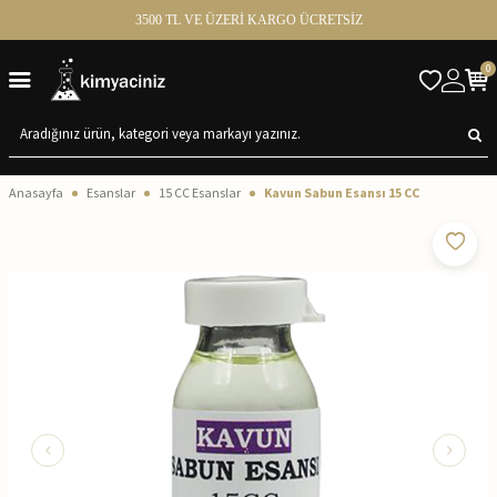
3500 TL VE ÜZERİ KARGO ÜCRETSİZ
0
Anasayfa
Esanslar
15 CC Esanslar
Kavun Sabun Esansı 15 CC