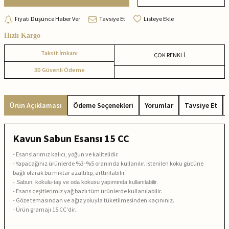
Fiyatı Düşünce Haber Ver
Tavsiye Et
Listeye Ekle
Hızlı Kargo
Taksit İmkanı
ÇOK RENKLİ
3D Güvenli Ödeme
Ürün Açıklaması
Ödeme Seçenekleri
Yorumlar
Tavsiye Et
Kavun Sabun Esansı 15 CC
- Esanslarımız kalıcı, yoğun ve kalitelidir.
- Yapacağınız ürünlerde %3-%5 oranında kullanılır. İstenilen koku gücüne
bağlı olarak bu miktar azaltılıp, arttırılabilir.
- Sabun, kokulu-taş ve oda kokusu yapımında kullanılabilir.
- Esans çeşitlerimiz yağ bazlı tüm ürünlerde kullanılabilir.
- Göze temasından ve ağız yoluyla tüketilmesinden kaçınınız.
- Ürün gramajı 15 CC'dir.