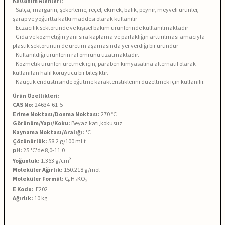
Kullanım Alanları:
-
Salça, margarin, şekerleme, reçel, ekmek, balık, peynir, meyveli ürünler,
şarap ve yoğurtta katkı maddesi olarak kullanılır
-
Eczacılık sektöründe ve kişisel bakım ürünlerinde kulllanılmaktadır
-
Gıda ve kozmetiğin yanı sıra kaplama ve parlaklığın arttırılması amacıyla
plastik sektörünün de üretim aşamasında yer verdiği bir üründür
-
Kullanıldığı ürünlerin raf ömrünü uzatmaktadır.
- Kozmetik ürünleri üretmek için, paraben kimyasalına alternatif olarak
kullanılan hafif koruyucu bir bileşiktir.
- Kauçuk endüstrisinde öğütme karakteristiklerini düzeltmek için kullanılır.
Ürün Özellikleri:
CAS No:
24634-61-5
Erime Noktası/Donma Noktası:
270 °C
Görünüm/Yapı/Koku:
Beyaz,katı,kokusuz
Kaynama Noktası/Aralığı:
°C
Çözünürlük:
58.2
g/100 mLt
pH:
25
°C'de 8,0-11,0
3
Yoğunluk:
1.363
g/cm
Moleküler Ağırlık:
150.218 g/mol
Moleküler Formül:
C
H
KO
6
7
2
E Kodu:
E202
Ağırlık:
10 kg