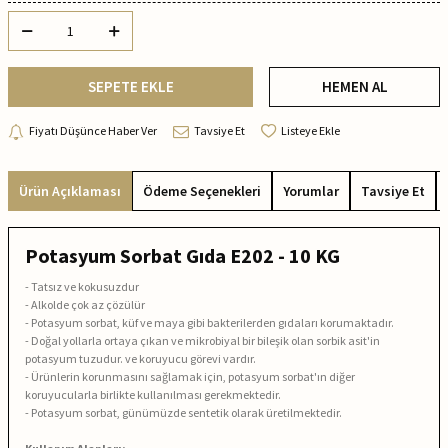
SEPETE EKLE
HEMEN AL
Fiyatı Düşünce Haber Ver
Tavsiye Et
Listeye Ekle
Ürün Açıklaması
Ödeme Seçenekleri
Yorumlar
Tavsiye Et
Potasyum Sorbat Gıda E202 - 10 KG
- Tatsız ve kokusuzdur
- Alkolde çok az çözülür
- Potasyum sorbat, küf ve maya gibi bakterilerden gıdaları korumaktadır.
- Doğal yollarla ortaya çıkan ve mikrobiyal bir bileşik olan sorbik asit'in
potasyum tuzudur. ve koruyucu görevi vardır.
- Ürünlerin korunmasını sağlamak için, potasyum sorbat'ın diğer
koruyucularla birlikte kullanılması gerekmektedir.
- Potasyum sorbat, günümüzde sentetik olarak üretilmektedir.