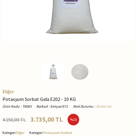
Diğer
Potasyum Sorbat Gıda E202 - 10 KG
Ürün Kodu
:
T8083
Barkod
:
kimyaci571
Stok Durumu
:
Stokta Var
3.735,00
TL
4.150,00
TL
%
10
Kategori
Diğer
Kategori
Potasyum Sorbat