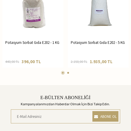
Potasyum Sorbat Gıda E202 - 1 KG
Potasyum Sorbat Gıda E202 - 5 KG
396,00
TL
1.935,00
TL
440,00
TL
2.150,00
TL
E-BÜLTEN ABONELİĞİ
Kampanyalarımızdan Haberdar Olmak İçin Bizi Takip Edin.
ABONE OL