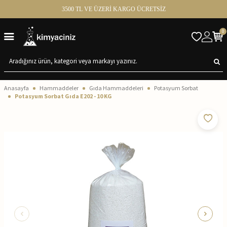
3500 TL VE ÜZERİ KARGO ÜCRETSİZ
0
Anasayfa
Hammaddeler
Gıda Hammaddeleri
Potasyum Sorbat
Potasyum Sorbat Gıda E202 - 10 KG