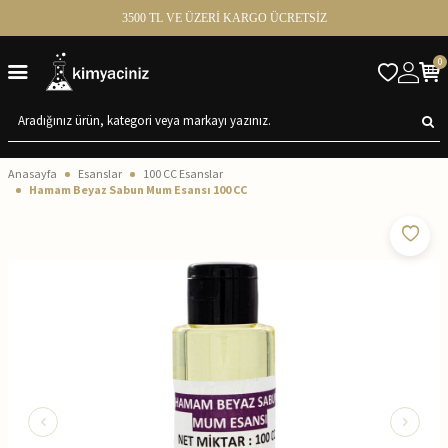
3500 TL VE ÜZERİ KARGO ÜCRETSİZ
0
Anasayfa
Esanslar
100 CC Esanslar
Hamam Beyaz Sabun Mum Esansı 100 CC