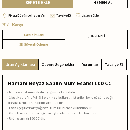
SEPETE EKLE
HEMEN AL
Fiyatı Düşünce Haber Ver
Tavsiye Et
Listeye Ekle
Hızlı Kargo
Taksit İmkanı
ÇOK RENKLİ
3D Güvenli Ödeme
Ürün Açıklaması
Ödeme Seçenekleri
Yorumlar
Tavsiye Et
Hamam Beyaz Sabun Mum Esansı 100 CC
-
Mum esanslarımız kalıcı, yoğun ve kalitelidir.
-
1 kg’lık parafine %3-%5 oranında kullanılır. İstenilen koku gücüne bağlı
olarak bu miktar azaltılıp, arttırılabilir.
-
Esans çeşitlerimiz yağ bazlı tüm ürünlerde kullanılabilir.
- Göze temasından ve ağız yoluyla tüketilmesinden kaçınınız.
-
Ürün gramajı 100 CC'dir.