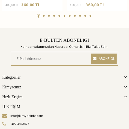
360,00
TL
360,00
TL
400,00
TL
400,00
TL
E-BÜLTEN ABONELİĞİ
Kampanyalarımızdan Haberdar Olmak İçin Bizi Takip Edin.
ABONE OL
Kategoriler
Kimyacınız
Hızlı Erişim
İLETİŞİM
info@kimyaciniz.com
08503463573