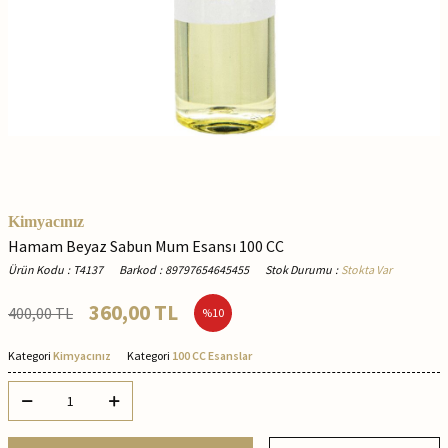
Kimyacınız
Hamam Beyaz Sabun Mum Esansı 100 CC
Ürün Kodu
:
T4137
Barkod
:
89797654645455
Stok Durumu
:
Stokta Var
360,00
TL
400,00
TL
%
10
Kategori
Kimyacınız
Kategori
100 CC Esanslar