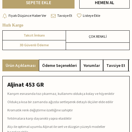
SEPETE EKLE
HEMEN AL
Fiyatı Düşünce Haber Ver
Tavsiye Et
Listeye Ekle
Hızlı Kargo
Taksit İmkanı
ÇOK RENKLİ
3D Güvenli Ödeme
Ürün Açıklaması
Ödeme Seçenekleri
Yorumlar
Tavsiye Et
Aljinat 453 GR
Karışım esnasında toz çıkarmaz, kullanımı oldukça kolay ve hijyeniktir
Oldukça kısa bir zamanda ağızda sertleşerek detaylı ölçüler elde edilir
Kromatik renk değiştirme özelliğine sahiptir
Yırtılmalara karşı dayanıklı yapısı elastiktir
Alçı ile optimal uyumlu Aljinat ile sert ve düzgün yüzeyli modeller
hazırlanabilir