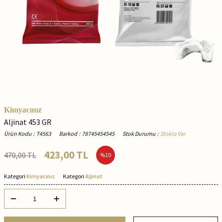
Kimyacınız
Aljinat 453 GR
Ürün Kodu
:
T4563
Barkod
:
78745454545
Stok Durumu
:
Stokta Var
423,00
TL
470,00
TL
%
10
Kategori
Kimyacınız
Kategori
Aljinat