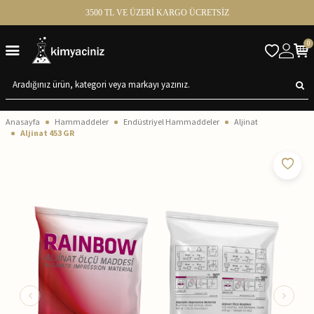
3500 TL VE ÜZERİ KARGO ÜCRETSİZ
0
Anasayfa
Hammaddeler
Endüstriyel Hammaddeler
Aljinat
Aljinat 453 GR