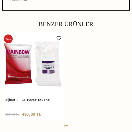
BENZER ÜRÜNLER
%
10
Aljinat + 1 KG Beyaz Taş Tozu
495,00
TL
550,00
TL