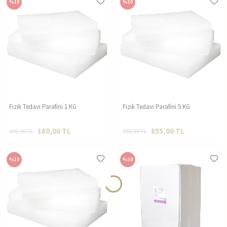
%
10
%
10
Fizik Tedavi Parafini 1 KG
Fizik Tedavi Parafini 5 KG
180,00
TL
855,00
TL
200,00
TL
950,00
TL
%
10
%
10