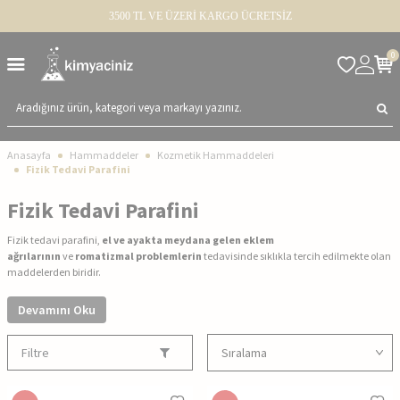
3500 TL VE ÜZERİ KARGO ÜCRETSİZ
0
Anasayfa
Hammaddeler
Kozmetik Hammaddeleri
Fizik Tedavi Parafini
Fizik Tedavi Parafini
Fizik tedavi parafini,
el ve ayakta meydana gelen eklem
ağrılarının
ve
romatizmal problemlerin
tedavisinde sıklıkla tercih edilmekte olan
maddelerden biridir.
Devamını Oku
Filtre
o