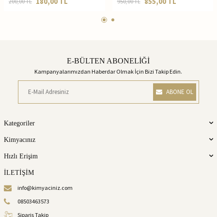
180,00
TL
855,00
TL
200,00
TL
950,00
TL
E-BÜLTEN ABONELİĞİ
Kampanyalarımızdan Haberdar Olmak İçin Bizi Takip Edin.
ABONE OL
Kategoriler
Kimyacınız
Hızlı Erişim
İLETİŞİM
info@kimyaciniz.com
08503463573
Sipariş Takip