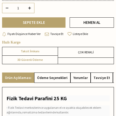
SEPETE EKLE
HEMEN AL
Fiyatı Düşünce Haber Ver
Tavsiye Et
Listeye Ekle
Hızlı Kargo
Taksit İmkanı
ÇOK RENKLİ
3D Güvenli Ödeme
Ürün Açıklaması
Ödeme Seçenekleri
Yorumlar
Tavsiye Et
Fizik Tedavi Parafini 25 KG
- Fizik Tedavi merkezlerince uygulanan el ve ayakta oluşabilecek eklem
ağrılarında,romatizma tedavilerinde kullanılır.