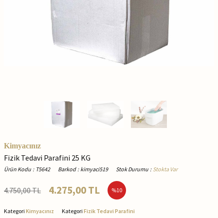
Kimyacınız
Fizik Tedavi Parafini 25 KG
Ürün Kodu
:
T5642
Barkod
:
kimyaci519
Stok Durumu
:
Stokta Var
4.275,00
TL
4.750,00
TL
%
10
Kategori
Kimyacınız
Kategori
Fizik Tedavi Parafini