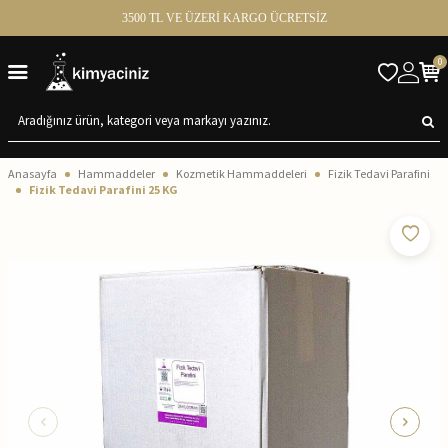
3500 TL VE ÜZERİ KARGO ÜCRETSİZ
0
Anasayfa
Hammaddeler
Kozmetik Hammaddeleri
Fizik Tedavi Parafini
Fizik Tedavi Parafini 25 KG