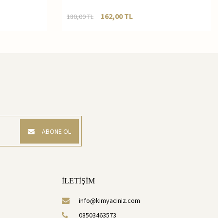
162,00
TL
180,00
TL
ABONE OL
İLETİŞİM
info@kimyaciniz.com
08503463573