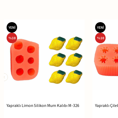
YENİ
YENİ
%
10
%
10
Yapraklı Limon Silikon Mum Kalıbı M-326
Yapraklı Çil