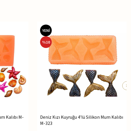
YENİ
%
10
Mum Kalıbı M-
Deniz Kızı Kuyruğu 4'lü Silikon Mum Kalıbı
M-323