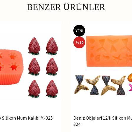
BENZER ÜRÜNLER
YENİ
%
10
ek Silikon Mum Kalıbı M-325
Deniz Objeleri 12'li Silikon 
324