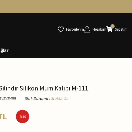
0
Favorilerim
Hesabım
Sepetim
ğlar
ilindir Silikon Mum Kalıbı M-111
54545455
Stok Durumu
:
Stokta Var
TL
%
10