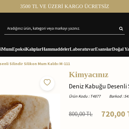
3500 TL VE ÜZERİ KARGO ÜCRETSİZ
i
Mum
Epoksi
Kalıplar
Hammaddeler
Laboratuvar
Esanslar
Doğal Ya
enli Silindir Silikon Mum Kalıbı M-111
Kimyacınız
Deniz Kabuğu Desenli S
Ürün Kodu
:
T4877
Barkod
:
54
720,00
800,00
TL