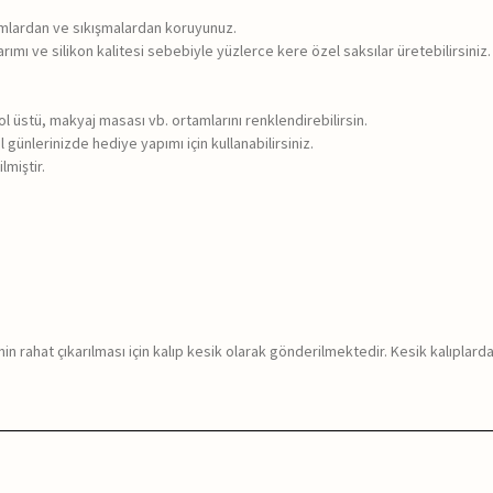
rumlardan ve sıkışmalardan koruyunuz.
rımı ve silikon kalitesi sebebiyle yüzlerce kere özel saksılar üretebilirsiniz.
sol üstü, makyaj masası vb. ortamlarını renklendirebilirsin.
 günlerinizde hediye yapımı için kullanabilirsiniz.
lmiştir.
in rahat çıkarılması için kalıp kesik olarak gönderilmektedir. Kesik kalıplar