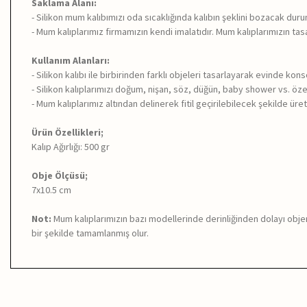
Saklama Alanı:
- Silikon mum kalıbımızı oda sıcaklığında kalıbın şeklini bozacak du
- Mum kalıplarımız firmamızın kendi imalatıdır. Mum kalıplarımızın tasa
Kullanım Alanları:
- Silikon kalıbı ile birbirinden farklı objeleri tasarlayarak evinde kon
- Silikon kalıplarımızı doğum, nişan, söz, düğün, baby shower vs. özel
- Mum kalıplarımız altından delinerek fitil geçirilebilecek şekilde üreti
Ürün Özellikleri;
Kalıp Ağırlığı: 500 gr
Obje Ölçüsü;
7x10.5 cm
Not:
Mum kalıplarımızın bazı modellerinde derinliğinden dolayı objen
bir şekilde tamamlanmış olur.