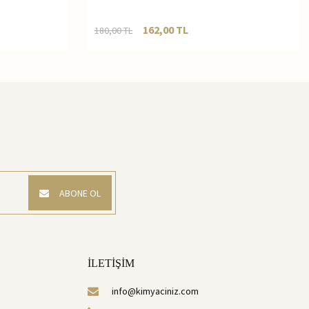
162,00
TL
180,00
TL
ABONE OL
İLETİŞİM
info@kimyaciniz.com