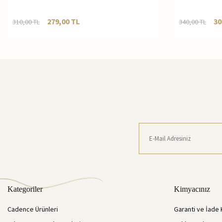
279,00
TL
30
310,00
TL
340,00
TL
Kategoriler
Kimyacınız
Cadence Ürünleri
Garanti ve İade 