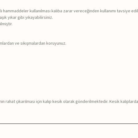
rklı hammaddeler kullanılması kalıba zarar vereceğinden kullanımı tavsiye edi
ık yıkar gibi yıkayabilirsiniz.
lmiştir.
rumlardan ve sıkışmalardan koruyunuz.
in rahat çıkarılması için kalıp kesik olarak gönderilmektedir. Kesik kalıplar