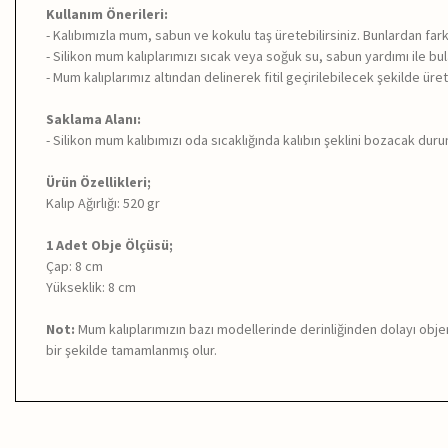
Kullanım Önerileri:
- Kalıbımızla mum, sabun ve kokulu taş üretebilirsiniz. Bunlardan fa
- Silikon mum kalıplarımızı sıcak veya soğuk su, sabun yardımı ile bulaş
- Mum kalıplarımız altından delinerek fitil geçirilebilecek şekilde üreti
Saklama Alanı:
- Silikon mum kalıbımızı oda sıcaklığında kalıbın şeklini bozacak du
Ürün Özellikleri;
Kalıp Ağırlığı: 520 gr
1 Adet Obje Ölçüsü;
Çap: 8 cm
Yükseklik: 8 cm
Not:
Mum kalıplarımızın bazı modellerinde derinliğinden dolayı objen
bir şekilde tamamlanmış olur.