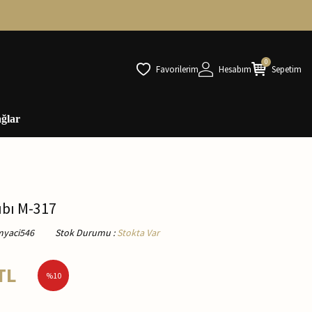
0
Favorilerim
Hesabım
Sepetim
ğlar
ıbı M-317
myaci546
Stok Durumu
:
Stokta Var
TL
%
10