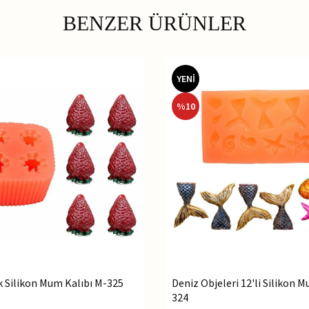
BENZER ÜRÜNLER
YENİ
%
10
ek Silikon Mum Kalıbı M-325
Deniz Objeleri 12'li Silikon 
324