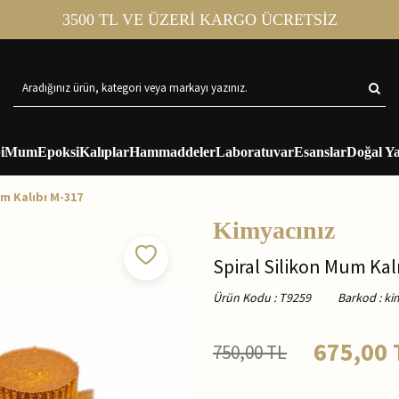
3500 TL VE ÜZERİ KARGO ÜCRETSİZ
i
Mum
Epoksi
Kalıplar
Hammaddeler
Laboratuvar
Esanslar
Doğal Ya
um Kalıbı M-317
Kimyacınız
Spiral Silikon Mum Kal
Ürün Kodu
:
T9259
Barkod
:
ki
675,00
750,00
TL