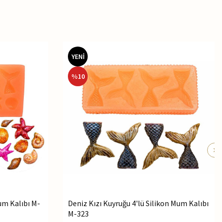
YENİ
%
10
Mum Kalıbı M-
Deniz Kızı Kuyruğu 4'lü Silikon Mum Kalıbı
M-323