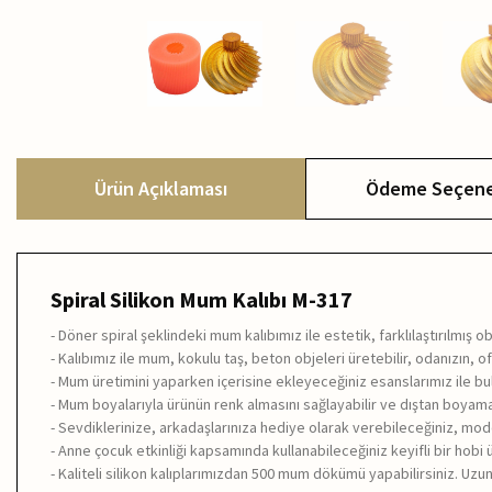
Ürün Açıklaması
Ödeme Seçene
Spiral Silikon Mum Kalıbı M-317
- Döner spiral şeklindeki mum kalıbımız ile estetik, farklılaştırılmış ob
- Kalıbımız ile mum, kokulu taş, beton objeleri üretebilir, odanızın, 
- Mum üretimini yaparken içerisine ekleyeceğiniz esanslarımız ile bu
- Mum boyalarıyla ürünün renk almasını sağlayabilir ve dıştan boyama 
- Sevdiklerinize, arkadaşlarınıza hediye olarak verebileceğiniz, mo
- Anne çocuk etkinliği kapsamında kullanabileceğiniz keyifli bir hobi 
- Kaliteli silikon kalıplarımızdan 500 mum dökümü yapabilirsiniz. Uzu