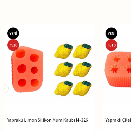
YENİ
YENİ
%
10
%
10
Yapraklı Limon Silikon Mum Kalıbı M-326
Yapraklı Çil