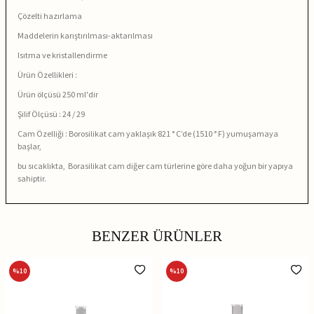
Çözelti hazırlama
Maddelerin karıştırılması-aktarılması
Isıtma ve kristallendirme
Ürün Özellikleri :
Ürün ölçüsü 250 ml'dir
Şilif Ölçüsü : 24 / 29
Cam Özelliği : Borosilikat cam yaklaşık 821 ° C’de (1510 ° F) yumuşamaya
başlar,
bu
sıcaklıkta, Borasilikat cam diğer cam türlerine göre daha yoğun bir yapıya
sahiptir.
BENZER ÜRÜNLER
%
10
%
10