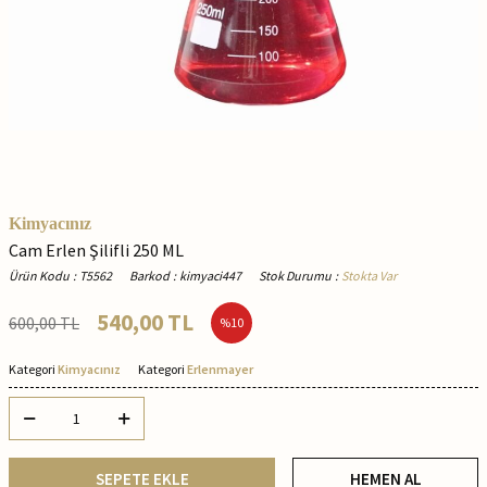
Kimyacınız
Cam Erlen Şilifli 250 ML
Ürün Kodu
:
T5562
Barkod
:
kimyaci447
Stok Durumu
:
Stokta Var
540,00
TL
600,00
TL
%
10
Kategori
Kimyacınız
Kategori
Erlenmayer
SEPETE EKLE
HEMEN AL