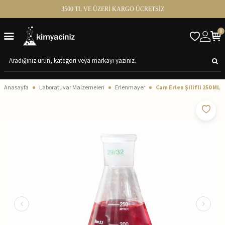
3500 TL VE ÜZERİ KARGO ÜCRETSİZ
0
Anasayfa
Laboratuvar Malzemeleri
Erlenmayer
Cam Erlen Şilifli 250 ML