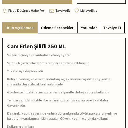
Fiyatı Düşünce Haber Ver
Tavsiye Et
Listeye Ekle
Ürün Açıklaması
Ödeme Seçenekleri
Yorumlar
Tavsiye Et
Cam Erlen Şilifli 250 ML
Sıvıları ölçmeye ve muhafaza etmeye yarar
Silindir biçimli beherlerimiz temper camdan üretilmiştir
Yüksek ısıya dayanıklıdır
Kalın duvarları, ve kuvvetlendirilmiş ağız kenarları taşınma ve yıkama
sırasında oluşabilecek kırılmaları önler.
Gövde üzerindeki hacim göstergesi ve işaretlerde beyaz boya kullanılır
Temper camdan üretilen beherlerimiz işlemsiz cama göre 5 kat daha
dayanıklıdır.
Dayanıklı yapısı sayesinde kırılma durumlarında büyük parçalara ayrılır ve
bu durum yaralanma riskini azaltır. Güvenlik camı olarak da kullanılır
Kullanım alanları;