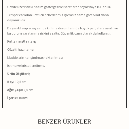
Gövde üzerindeki hacim göstergesi ve işaretlerde beyaz boya kullanılır.
Temper camdan üretilen beherlerimiz işlemsiz cama göre 5 kat daha
dayanıklıdır.
Dayanıklı yapısı sayesinde kırılma durumlarında büyük parçalara ayrılır ve
bu durum yaralanma riskini azaltır. Güvenlik camı olarak da kullanılır.
Kullanım Alanları;
Çözelti hazırlama.
Maddelerin karıştırılması-aktarılması.
Isıtma ve kristallendirme.
Ürün Ölçüleri;
Boy:
10,5 cm
Ağız Çapı:
2,5 cm
İçerik:
100 ml
BENZER ÜRÜNLER