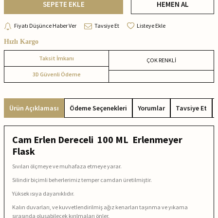
SEPETE EKLE
HEMEN AL
Fiyatı Düşünce Haber Ver
Tavsiye Et
Listeye Ekle
Hızlı Kargo
Taksit İmkanı
ÇOK RENKLİ
3D Güvenli Ödeme
Ürün Açıklaması
Ödeme Seçenekleri
Yorumlar
Tavsiye Et
Cam Erlen Dereceli 100 ML Erlenmeyer
Flask
Sıvıları ölçmeye ve muhafaza etmeye yarar.
Silindir biçimli beherlerimiz temper camdan üretilmiştir.
Yüksek ısıya dayanıklıdır.
Kalın duvarları, ve kuvvetlendirilmiş ağız kenarları taşınma ve yıkama
sırasında oluşabilecek kırılmaları önler.