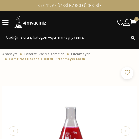
3500 TL VE ÜZERİ KARGO ÜCRETSİZ
0
Anasayfa
Laboratuvar Malzemeleri
Erlenmayer
Cam Erlen Dereceli 100 ML Erlenmeyer Flask