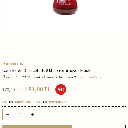
Kimyacınız
Cam Erlen Dereceli 100 ML Erlenmeyer Flask
Ürün Kodu
:
T5116
Barkod
:
kimyaci16
Stok Durumu
:
Stokta Var
153,00
TL
170,00
TL
%
10
Kategori
Kimyacınız
Kategori
Erlenmayer