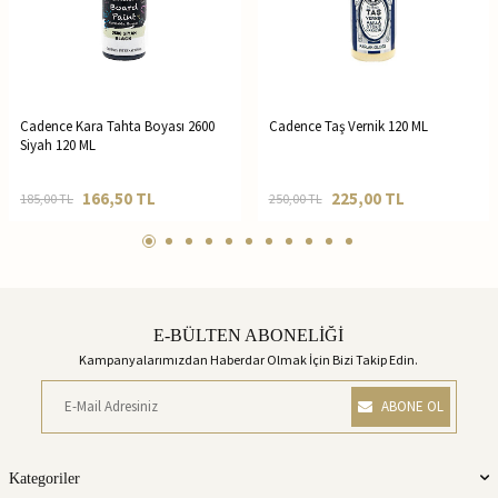
Cadence Kara Tahta Boyası 2600
Cadence Taş Vernik 120 ML
Siyah 120 ML
166,50
TL
225,00
TL
185,00
TL
250,00
TL
E-BÜLTEN ABONELİĞİ
Kampanyalarımızdan Haberdar Olmak İçin Bizi Takip Edin.
ABONE OL
Kategoriler