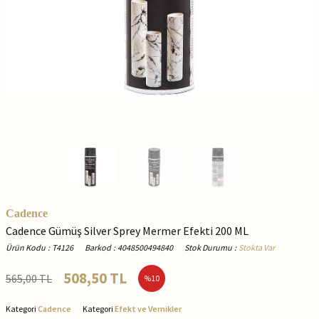
Cadence
Cadence Gümüş Silver Sprey Mermer Efekti 200 ML
Ürün Kodu
:
T4126
Barkod
:
4048500494840
Stok Durumu
:
Stokta Var
508,50
TL
565,00
TL
%
10
Kategori
Cadence
Kategori
Efekt ve Vernikler