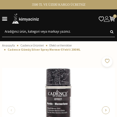
3500 TL VE ÜZERİ KARGO ÜCRETSİZ
0
Anasayfa
Cadence Ürünleri
Efekt ve Vernikler
Cadence Gümüş Silver Sprey Mermer Efekti 200 ML