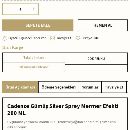
SEPETE EKLE
HEMEN AL
Fiyatı Düşünce Haber Ver
Tavsiye Et
Listeye Ekle
Hızlı Kargo
Taksit İmkanı
ÇOK RENKLİ
3D Güvenli Ödeme
Ürün Açıklaması
Ödeme Seçenekleri
Yorumlar
Tavsiye Et
Cadence Gümüş Silver Sprey Mermer Efekti
200 ML
Uygulama yapılacak alanın kuru, temiz ve yağdan arındırılmış olmasına
dikkat ediniz.