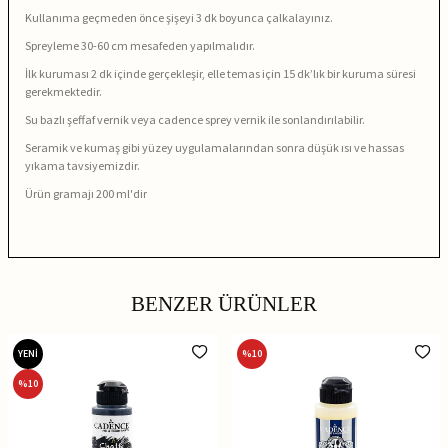
Kullanıma geçmeden önce şişeyi 3 dk boyunca çalkalayınız.
Spreyleme 30-60 cm mesafeden yapılmalıdır.
İlk kuruması 2 dk içinde gerçekleşir, elle temas için 15 dk’lık bir kuruma süresi
gerekmektedir.
Su bazlı şeffaf vernik veya cadence sprey vernik ile sonlandırılabilir.
Seramik ve kumaş gibi yüzey uygulamalarından sonra düşük ısı ve hassas
yıkama tavsiyemizdir.
Ürün gramajı 200 ml'dir
BENZER ÜRÜNLER
YENİ
%
10
%
10