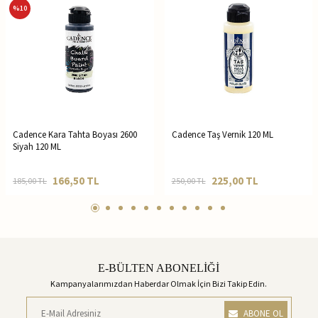
%
10
Cadence Kara Tahta Boyası 2600
Cadence Taş Vernik 120 ML
Siyah 120 ML
166,50
TL
225,00
TL
185,00
TL
250,00
TL
E-BÜLTEN ABONELİĞİ
Kampanyalarımızdan Haberdar Olmak İçin Bizi Takip Edin.
ABONE OL