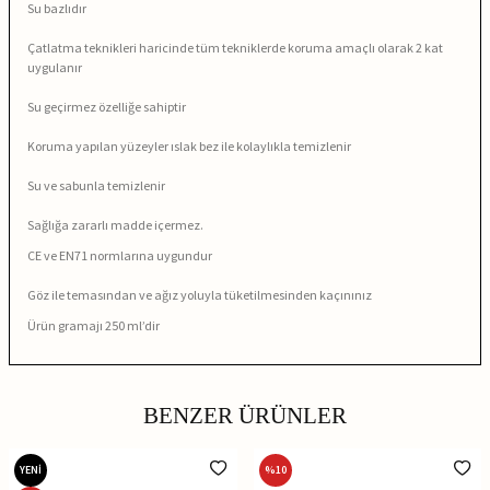
Su bazlıdır
Çatlatma teknikleri haricinde tüm tekniklerde koruma amaçlı olarak 2 kat
uygulanır
Su geçirmez özelliğe sahiptir
Koruma yapılan yüzeyler ıslak bez ile kolaylıkla temizlenir
Su ve sabunla temizlenir
Sağlığa zararlı madde içermez.
CE ve EN71 normlarına uygundur
Göz ile temasından ve ağız yoluyla tüketilmesinden kaçınınız
Ürün gramajı 250 ml’dir
BENZER ÜRÜNLER
YENİ
%
10