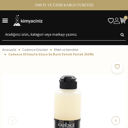
3500 TL VE ÜZERİ KARGO ÜCRETSİZ
0
Anasayfa
Cadence Ürünleri
Efekt ve Vernikler
Cadence Ultimate Glaze Su Bazlı Vernik Parlak 250 ML