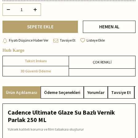
SEPETE EKLE
HEMEN AL
Fiyatı Düşünce Haber Ver
Tavsiye Et
Listeye Ekle
Hızlı Kargo
Taksit İmkanı
ÇOK RENKLİ
3D Güvenli Ödeme
Ürün Açıklaması
Ödeme Seçenekleri
Yorumlar
Tavsiye Et
Cadence Ultimate Glaze Su Bazlı Vernik
Parlak 250 ML
Yüksek kaliteli koruma ve film tabakası oluşturur