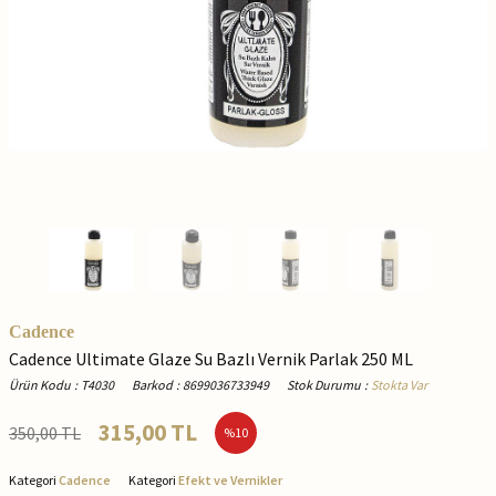
Cadence
Cadence Ultimate Glaze Su Bazlı Vernik Parlak 250 ML
Ürün Kodu
:
T4030
Barkod
:
8699036733949
Stok Durumu
:
Stokta Var
315,00
TL
350,00
TL
%
10
Kategori
Cadence
Kategori
Efekt ve Vernikler