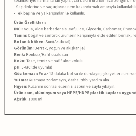
teknikleriyle harmanlanan yapısı, cilt bakım ürünlerinize zengin bir d
- Saç diplerine ve saç uçlarına nem kazandırmak amacıyla kullanılabili
- Tek başına ve ya karışımlar ile kullanılır.
Ürün Özellikleri:
INCI:
Aqua, Aloe barbadensis leaf juice, Glycerin, Carbomer, Pheno
Tanım:
Doğal ve sentetik ürünlerin karışımıyla elde edilen berrak, re
Botanik köken:
Suni(Artificial)
Görünüm:
Berrak, yoğun ve akışkan jel
Renk:
Renksiz/Hafif opalesan
Koku:
Taze, temiz ve hafif aloe kokulu
pH:
5-6(Ciltle uyumlu)
Göz teması:
En az 15 dakika bol su ile durulayın; şikayetler sürerse
Yutma:
Kusmaya zorlamayın, derhal tıbbi yardım alın.
Hijyen:
Kullanım sonrası ellerinizi sabun ve suyla yıkayın.
Ürün cam, alüminyum veya HPPE/HDPE plastik kaplara uygundur
Ağırlık:
1000 ml