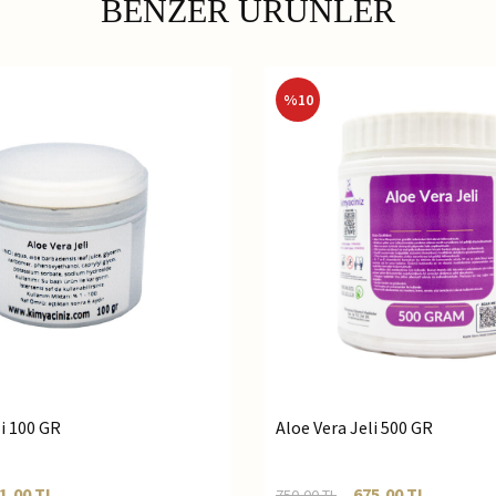
BENZER ÜRÜNLER
%
10
li 100 GR
Aloe Vera Jeli 500 GR
1,00
TL
675,00
TL
750,00
TL