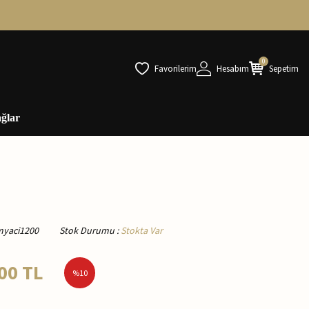
0
Favorilerim
Hesabım
Sepetim
ğlar
myaci1200
Stok Durumu
:
Stokta Var
00
TL
%
10