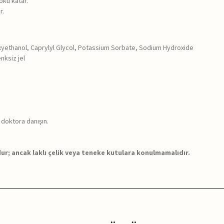
oku katar.
r.
xyethanol, Caprylyl Glycol, Potassium Sorbate, Sodium Hydroxide
nksiz jel
 doktora danışın.
; ancak laklı çelik veya teneke kutulara konulmamalıdır.