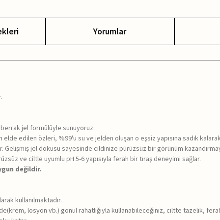
kleri
Yorumlar
.
ve berrak jel formülüyle sunuyoruz.
n elde edilen özleri, %99'u su ve jelden oluşan o eşsiz yapısına sadık kalar
r. Gelişmiş jel dokusu sayesinde cildinize pürüzsüz bir görünüm kazandırmay
ürüzsüz ve ciltle uyumlu pH 5-6 yapısıyla ferah bir tıraş deneyimi sağlar.
ygun değildir.
arak kullanılmaktadır.
zde(krem, losyon vb.) gönül rahatlığıyla kullanabileceğiniz, ciltte tazelik, fe