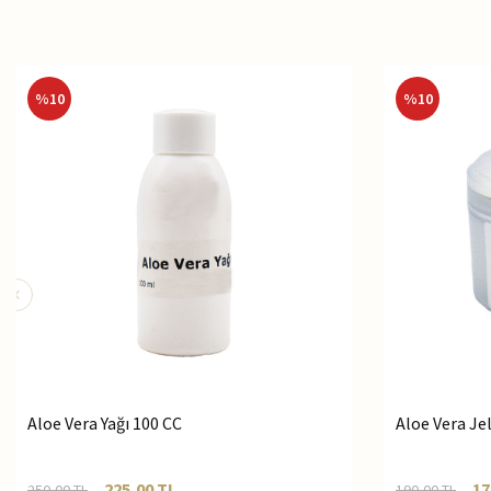
%
10
%
10
Aloe Vera Yağı 100 CC
Aloe Vera Je
225,00
TL
17
250,00
TL
190,00
TL