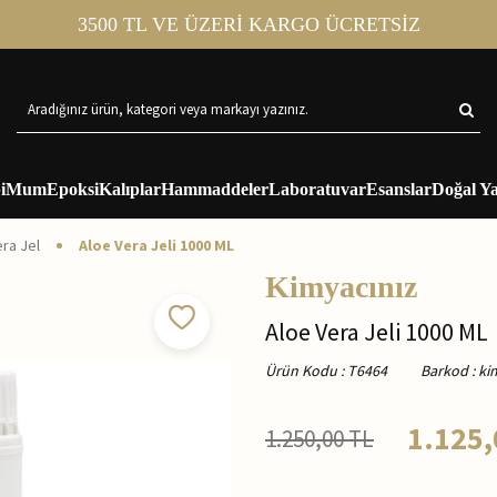
3500 TL VE ÜZERİ KARGO ÜCRETSİZ
i
Mum
Epoksi
Kalıplar
Hammaddeler
Laboratuvar
Esanslar
Doğal Ya
ra Jel
Aloe Vera Jeli 1000 ML
Kimyacınız
Aloe Vera Jeli 1000 ML
Ürün Kodu
:
T6464
Barkod
:
ki
1.125,
1.250,00
TL