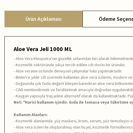
Ürün Açıklaması
Ödeme Seçene
Aloe Vera Jeli 1000 ML
- Aloe Vera Kleopatra’nın güzellik sırlarından biri olarak bilinmektedir
- Kozmetik sektöründe sıkça tercih edilen cilt dostu bir üründür.
- Aloe veranın üstünde deneysel çalışmalar hala yapılmaktadır.
- Binlerce yıldır cilt üzerinde kullanılan aloe vera özlerini, modern 
- Doğasında çok fazla değerli bileşen barındıran aloe vera bitkisinde
- Cildi nemlendirmek ve ferahlatmak amacıyla doğrudan uygulanabili
- Kaygan yapısıyla traş jeline alternatif olarak da kullanılmaktadır. P
Not: *Harici kullanım içindir. Gıda ile temasa veya tüketime u
Kullanım Alanları:
- Kozmetik alanlarında yüz maskesi, krem, serum, yüz temizleyici ol
- Aloe vera özleri ile oluşturulmuş olan bu jel, kozmetik formüllerini