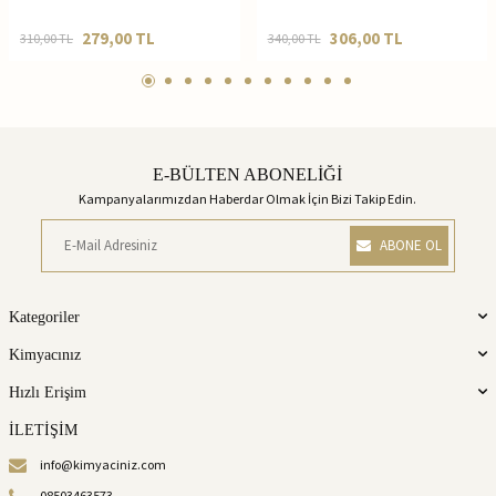
279,00
TL
306,00
TL
310,00
TL
340,00
TL
E-BÜLTEN ABONELİĞİ
Kampanyalarımızdan Haberdar Olmak İçin Bizi Takip Edin.
ABONE OL
Kategoriler
Kimyacınız
Hızlı Erişim
İLETİŞİM
info@kimyaciniz.com
08503463573