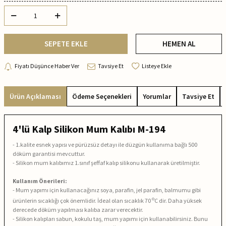
SEPETE EKLE
HEMEN AL
Fiyatı Düşünce Haber Ver
Tavsiye Et
Listeye Ekle
Ürün Açıklaması
Ödeme Seçenekleri
Yorumlar
Tavsiye Et
4'lü Kalp Silikon Mum Kalıbı M-194
- 1.kalite esnek yapısı ve pürüzsüz detayı ile düzgün kullanıma bağlı 500
döküm garantisi mevcuttur.
- Silikon mum kalıbımız 1.sınıf şeffaf kalıp silikonu kullanarak üretilmiştir.
Kullanım Önerileri:
- Mum yapımı için kullanacağınız soya, parafin, jel parafin, balmumu gibi
o
ürünlerin sıcaklığı çok önemlidir. İdeal olan sıcaklık 70
C dir. Daha yüksek
derecede döküm yapılması kalıba zarar verecektir.
- Silikon kalıpları sabun, kokulu taş, mum yapımı için kullanabilirsiniz. Bunu