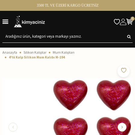
3500 TL VE ÜZERİ KARGO ÜCRETSİZ
0
Anasayfa
Silikon Kalıplar
Mum Kalıpları
4'lü Kalp Silikon Mum Kalıbı M-194