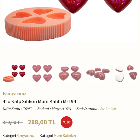
Kimyacınız
4'lü Kalp Silikon Mum Kalıbı M-194
Ürün Kodu
:
T6952
Barkod
:
kimyaci1631
Stok Durumu
:
Stokta Var
288,00
TL
320,00
TL
%
10
Kategori
Kimyacınız
Kategori
Mum Kalıpları