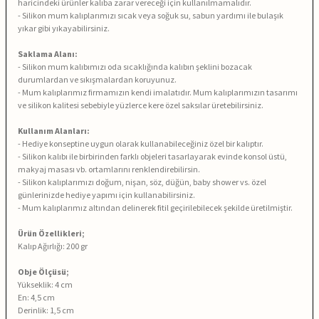
haricindeki ürünler kalıba zarar vereceği için kullanılmamalıdır.
- Silikon mum kalıplarımızı sıcak veya soğuk su, sabun yardımı ile bulaşık
yıkar gibi yıkayabilirsiniz.
Saklama Alanı:
- Silikon mum kalıbımızı oda sıcaklığında kalıbın şeklini bozacak
durumlardan ve sıkışmalardan koruyunuz.
- Mum kalıplarımız firmamızın kendi imalatıdır. Mum kalıplarımızın tasarımı
ve silikon kalitesi sebebiyle yüzlerce kere özel saksılar üretebilirsiniz.
Kullanım Alanları:
- Hediye konseptine uygun olarak kullanabileceğiniz özel bir kalıptır.
- Silikon kalıbı ile birbirinden farklı objeleri tasarlayarak evinde konsol üstü,
makyaj masası vb. ortamlarını renklendirebilirsin.
- Silikon kalıplarımızı doğum, nişan, söz, düğün, baby shower vs. özel
günlerinizde hediye yapımı için kullanabilirsiniz.
- Mum kalıplarımız altından delinerek fitil geçirilebilecek şekilde üretilmiştir.
Ürün Özellikleri;
Kalıp Ağırlığı: 200 gr
Obje Ölçüsü;
Yükseklik: 4 cm
En: 4,5 cm
Derinlik: 1,5 cm