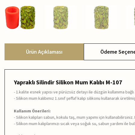
Ürün Açıklaması
Ödeme Seçene
Yapraklı Silindir Silikon Mum Kalıbı M-107
- 1.kalite esnek yapısı ve pürüzsüz detayı ile düzgün kullanıma bağl
- Silikon mum kalıbımız 1.sınıf şeffaf kalıp silikonu kullanarak üretilmiş
Kullanım Önerileri:
- Silikon kalıpları sabun, kokulu taş, mum yapımı için kullanabilirsiniz
- Silikon mum kalıplarımızı sıcak veya soğuk su, sabun yardımı ile bulaş