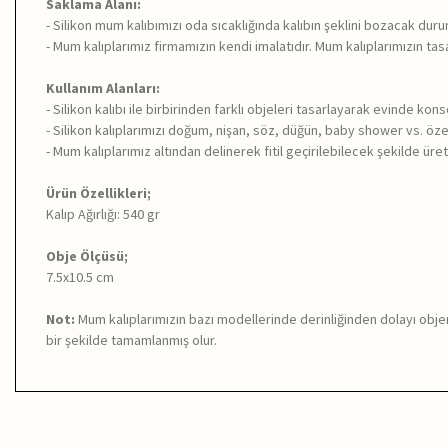
Saklama Alanı:
- Silikon mum kalıbımızı oda sıcaklığında kalıbın şeklini bozacak du
- Mum kalıplarımız firmamızın kendi imalatıdır. Mum kalıplarımızın tasa
Kullanım Alanları:
- Silikon kalıbı ile birbirinden farklı objeleri tasarlayarak evinde kon
- Silikon kalıplarımızı doğum, nişan, söz, düğün, baby shower vs. özel
- Mum kalıplarımız altından delinerek fitil geçirilebilecek şekilde üreti
Ürün Özellikleri;
Kalıp Ağırlığı: 540 gr
Obje Ölçüsü;
7.5x10.5 cm
Not:
Mum kalıplarımızın bazı modellerinde derinliğinden dolayı objen
bir şekilde tamamlanmış olur.