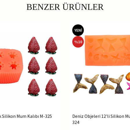
BENZER ÜRÜNLER
YENİ
%
10
ek Silikon Mum Kalıbı M-325
Deniz Objeleri 12'li Silikon 
324