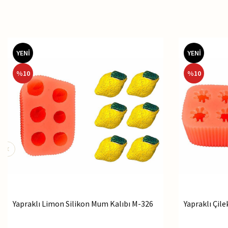
YENİ
YENİ
%
10
%
10
Yapraklı Limon Silikon Mum Kalıbı M-326
Yapraklı Çil