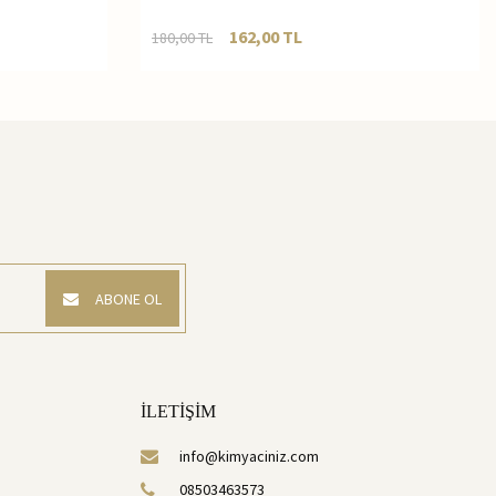
162,00
TL
180,00
TL
ABONE OL
İLETİŞİM
info@kimyaciniz.com
08503463573