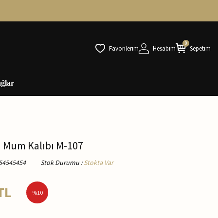
0
Favorilerim
Hesabım
Sepetim
ğlar
on Mum Kalıbı M-107
54545454
Stok Durumu
:
Stokta Var
TL
%
10