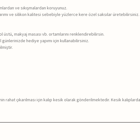
rumlardan ve sıkışmalardan koruyunuz.
rımı ve silikon kalitesi sebebiyle yüzlerce kere özel saksılar üretebilirsiniz.
sol üstü, makyaj masası vb. ortamlarını renklendirebilirsin.
 günlerinizde hediye yapımı için kullanabilirsiniz.
lmiştir.
in rahat çıkarılması için kalıp kesik olarak gönderilmektedir. Kesik kalıplar