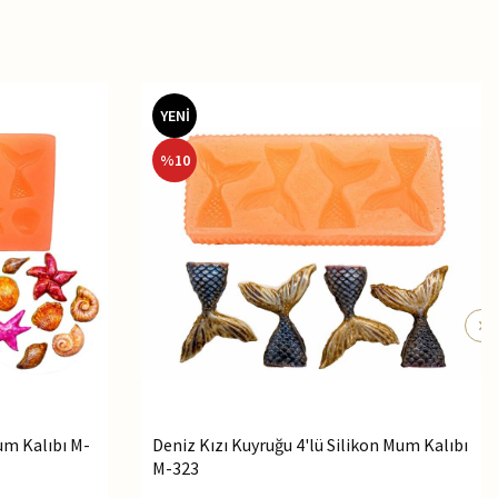
YENİ
%
10
Mum Kalıbı M-
Deniz Kızı Kuyruğu 4'lü Silikon Mum Kalıbı
M-323