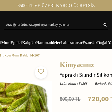
3500 TL VE ÜZERİ KARGO ÜCRETSİZ
i
Mum
Epoksi
Kalıplar
Hammaddeler
Laboratuvar
Esanslar
Doğal Ya
 Silikon Mum Kalıbı M-107
Kimyacınız
Yapraklı Silindir Silik
Ürün Kodu
:
T4868
Barkod
:
54
720,00
800,00
TL