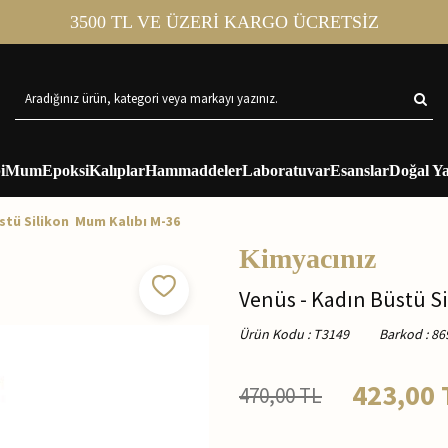
3500 TL VE ÜZERİ KARGO ÜCRETSİZ
i
Mum
Epoksi
Kalıplar
Hammaddeler
Laboratuvar
Esanslar
Doğal Ya
stü Silikon Mum Kalıbı M-36
Kimyacınız
Venüs - Kadın Büstü S
Ürün Kodu
:
T3149
Barkod
:
86
423,00
470,00
TL