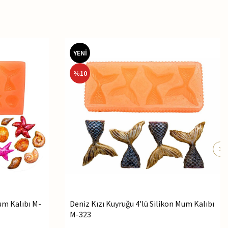
YENİ
%
10
Mum Kalıbı M-
Deniz Kızı Kuyruğu 4'lü Silikon Mum Kalıbı
M-323