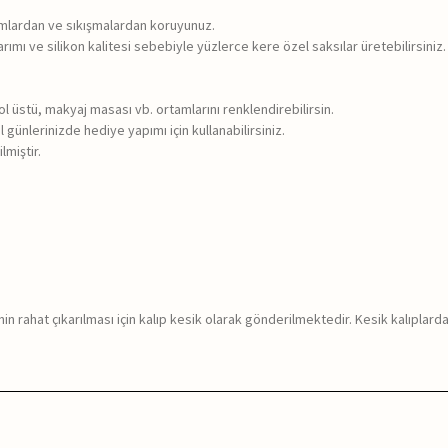
rumlardan ve sıkışmalardan koruyunuz.
rımı ve silikon kalitesi sebebiyle yüzlerce kere özel saksılar üretebilirsiniz.
sol üstü, makyaj masası vb. ortamlarını renklendirebilirsin.
 günlerinizde hediye yapımı için kullanabilirsiniz.
lmiştir.
in rahat çıkarılması için kalıp kesik olarak gönderilmektedir. Kesik kalıplar