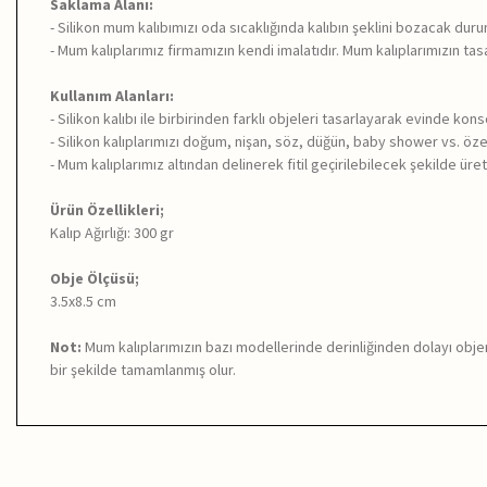
Saklama Alanı:
- Silikon mum kalıbımızı oda sıcaklığında kalıbın şeklini bozacak du
- Mum kalıplarımız firmamızın kendi imalatıdır. Mum kalıplarımızın tasa
Kullanım Alanları:
- Silikon kalıbı ile birbirinden farklı objeleri tasarlayarak evinde kon
- Silikon kalıplarımızı doğum, nişan, söz, düğün, baby shower vs. özel
- Mum kalıplarımız altından delinerek fitil geçirilebilecek şekilde üreti
Ürün Özellikleri;
Kalıp Ağırlığı: 300 gr
Obje Ölçüsü;
3.5x8.5 cm
Not:
Mum kalıplarımızın bazı modellerinde derinliğinden dolayı objen
bir şekilde tamamlanmış olur.