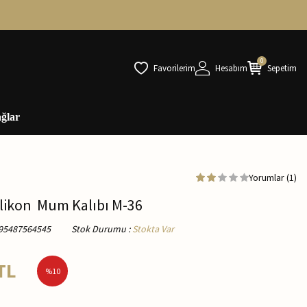
0
Favorilerim
Hesabım
Sepetim
ğlar
Yorumlar (1)
ilikon Mum Kalıbı M-36
95487564545
Stok Durumu
:
Stokta Var
TL
%
10