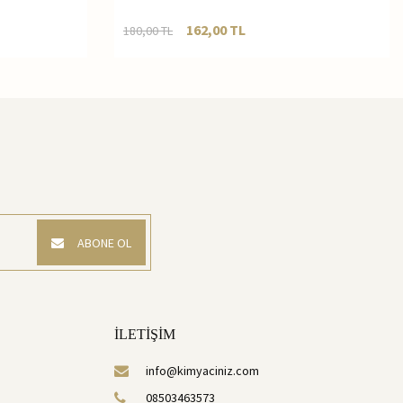
162,00
TL
180,00
TL
ABONE OL
İLETİŞİM
info@kimyaciniz.com
08503463573