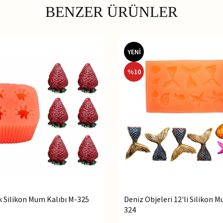
BENZER ÜRÜNLER
YENİ
%
10
ek Silikon Mum Kalıbı M-325
Deniz Objeleri 12'li Silikon 
324