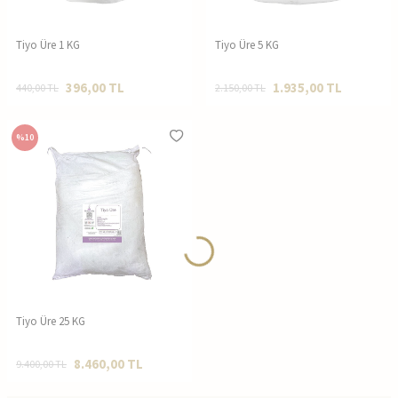
Tiyo Üre 1 KG
Tiyo Üre 5 KG
396,00
TL
1.935,00
TL
440,00
TL
2.150,00
TL
%
10
Tiyo Üre 25 KG
8.460,00
TL
9.400,00
TL