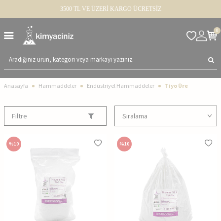
3500 TL VE ÜZERİ KARGO ÜCRETSİZ
0
Anasayfa
Hammaddeler
Endüstriyel Hammaddeler
Tiyo Üre
Filtre
%
10
%
10