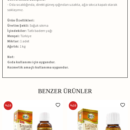
- Oda sıcaklığında, direkt güneş ışığından uzakta, ağzı sıkıca kapalı olarak
saklayınız.
Ürün Özellikleri:
Üretim Şekli:
Soğuk sıkma
İçindekiler:
Tatlı badem yağı
Menşei:
Türkiye
Miktar:
1 adet
Ağırlık:
1 kg
Not:
Gıda kullanımı için uygundur.
Kozmetik amaçlı kullanıma uygundur.
BENZER ÜRÜNLER
%
10
%
10