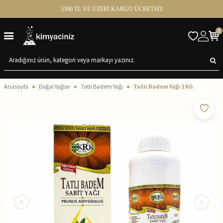
3500 TL VE ÜZERİ KARGO ÜCRETSİZ
0
Anasayfa
Doğal Yağlar
Tatlı Badem Yağı
Tatlı Badem Yağı 1 KG