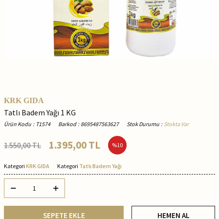
KRK GIDA
Tatlı Badem Yağı 1 KG
Ürün Kodu
:
T1574
Barkod
:
8695487563627
Stok Durumu
:
Stokta Var
1.395,00
TL
1.550,00
TL
%
10
Kategori
KRK GIDA
Kategori
Tatlı Badem Yağı
SEPETE EKLE
HEMEN AL