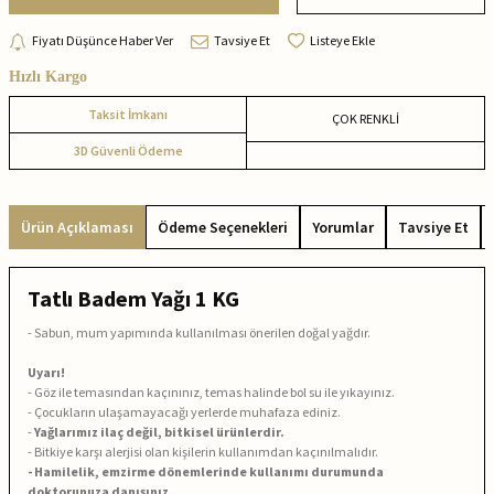
Fiyatı Düşünce Haber Ver
Tavsiye Et
Listeye Ekle
Hızlı Kargo
Taksit İmkanı
ÇOK RENKLİ
3D Güvenli Ödeme
Ürün Açıklaması
Ödeme Seçenekleri
Yorumlar
Tavsiye Et
Tatlı Badem Yağı 1 KG
- Sabun, mum yapımında kullanılması önerilen doğal yağdır.
Uyarı!
- Göz ile temasından kaçınınız, temas halinde bol su ile yıkayınız.
- Çocukların ulaşamayacağı yerlerde muhafaza ediniz.
-
Yağlarımız ilaç değil, bitkisel ürünlerdir.
- Bitkiye karşı alerjisi olan kişilerin kullanımdan kaçınılmalıdır.
- Hamilelik, emzirme dönemlerinde kullanımı durumunda
doktorunuza danışınız.