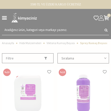
3500 TL VE ÜZERİ KARGO ÜCRETSİZ
0
Anasayfa
Hobi Malzemeleri
Viktoria Kumaş Boyası
Sprey Kumaş Boyası
Filtre
%
10
%
10