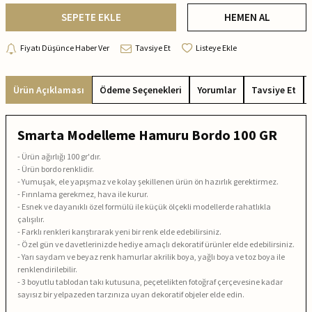
SEPETE EKLE
HEMEN AL
Fiyatı Düşünce Haber Ver
Tavsiye Et
Listeye Ekle
Ürün Açıklaması
Ödeme Seçenekleri
Yorumlar
Tavsiye Et
Smarta Modelleme Hamuru Bordo 100 GR
- Ürün ağırlığı 100 gr'dır.
- Ürün bordo renklidir.
- Yumuşak, ele yapışmaz ve kolay şekillenen ürün ön hazırlık gerektirmez.
- Fırınlama gerekmez, hava ile kurur.
- Esnek ve dayanıklı özel formülü ile küçük ölçekli modellerde rahatlıkla
çalışılır.
- Farklı renkleri karıştırarak yeni bir renk elde edebilirsiniz.
- Özel gün ve davetlerinizde hediye amaçlı dekoratif ürünler elde edebilirsiniz.
- Yarı saydam ve beyaz renk hamurlar akrilik boya, yağlı boya ve toz boya ile
renklendirilebilir.
- 3 boyutlu tablodan takı kutusuna, peçetelikten fotoğraf çerçevesine kadar
sayısız bir yelpazeden tarzınıza uyan dekoratif objeler elde edin.