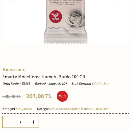
Kimyacınız
Smarta Modelleme Hamuru Bordo 100 GR
Ürün Kodu
:
T6365
Barkod
:
kimyaci1104
Stok Durumu
:
Stokta Var
207,00
TL
230,00
TL
%
10
Kategori
Kimyacınız
Kategori
Smarta Modelleme Hamuru 100 Gram