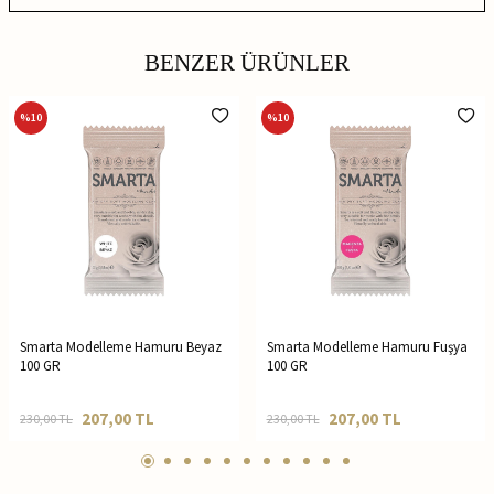
BENZER ÜRÜNLER
%
10
%
10
Smarta Modelleme Hamuru Beyaz
Smarta Modelleme Hamuru Fuşya
100 GR
100 GR
207,00
TL
207,00
TL
230,00
TL
230,00
TL