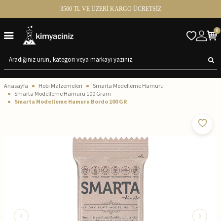
3500 TL VE ÜZERİ KARGO ÜCRETSİZ
0
Anasayfa
Hobi Malzemeleri
Smarta Modelleme Hamuru
Smarta Modelleme Hamuru 100 Gram
Smarta Modelleme Hamuru Bordo 100 GR