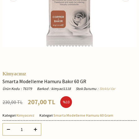
Kimyacınız
Smarta Modelleme Hamuru Bakır 60 GR
Ürün Kodu
:
T6379
Barkod
:
kimyaci1118
Stok Durumu
:
Stokta Var
207,00
TL
230,00
TL
%
10
Kategori
Kimyacınız
Kategori
Smarta Modelleme Hamuru 60 Gram