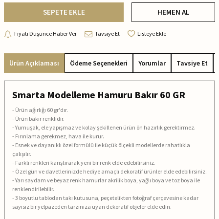
SEPETE EKLE
HEMEN AL
Fiyatı Düşünce Haber Ver
Tavsiye Et
Listeye Ekle
Ürün Açıklaması
Ödeme Seçenekleri
Yorumlar
Tavsiye Et
Smarta Modelleme Hamuru Bakır 60 GR
- Ürün ağırlığı 60 gr'dır.
- Ürün bakır renklidir.
- Yumuşak, ele yapışmaz ve kolay şekillenen ürün ön hazırlık gerektirmez.
- Fırınlama gerekmez, hava ile kurur.
- Esnek ve dayanıklı özel formülü ile küçük ölçekli modellerde rahatlıkla
çalışılır.
- Farklı renkleri karıştırarak yeni bir renk elde edebilirsiniz.
- Özel gün ve davetlerinizde hediye amaçlı dekoratif ürünler elde edebilirsiniz.
- Yarı saydam ve beyaz renk hamurlar akrilik boya, yağlı boya ve toz boya ile
renklendirilebilir.
- 3 boyutlu tablodan takı kutusuna, peçetelikten fotoğraf çerçevesine kadar
sayısız bir yelpazeden tarzınıza uyan dekoratif objeler elde edin.