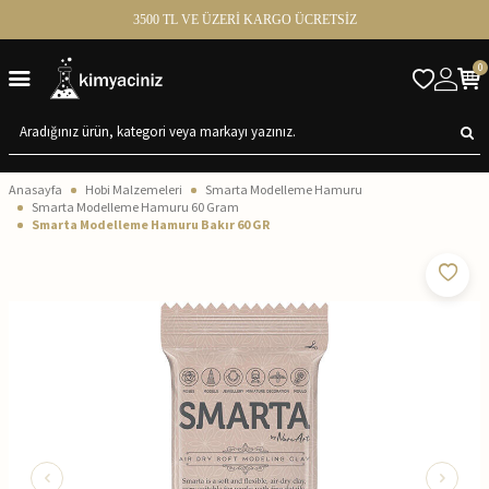
3500 TL VE ÜZERİ KARGO ÜCRETSİZ
0
Anasayfa
Hobi Malzemeleri
Smarta Modelleme Hamuru
Smarta Modelleme Hamuru 60 Gram
Smarta Modelleme Hamuru Bakır 60 GR