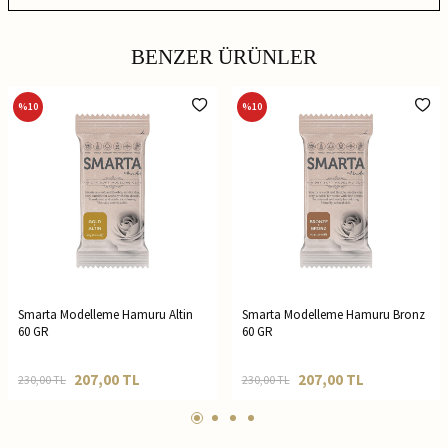
BENZER ÜRÜNLER
%
10
%
10
Smarta Modelleme Hamuru Altin
Smarta Modelleme Hamuru Bronz
60 GR
60 GR
207,00
TL
207,00
TL
230,00
TL
230,00
TL