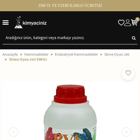
3500 TL VE ÜZERİ KARGO ÜCRETSİZ
0
Anasayfa
Hammaddeler
Endüstriyel Hammaddeler
Slime Oyun Jeli
Slime Oyun Jeli 500 Gr