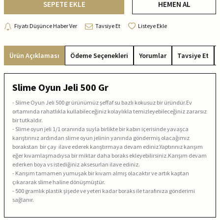
SEPETE EKLE
HEMEN AL
Fiyatı Düşünce Haber Ver
Tavsiye Et
Listeye Ekle
Ürün Açıklaması
Ödeme Seçenekleri
Yorumlar
Tavsiye Et
Slime Oyun Jeli 500 Gr
- Slime Oyun Jeli 500 gr ürünümüz şeffaf su bazlı kokusuz bir üründür.Ev
ortamında rahatlıkla kullabileceğiniz kolaylıkla temizleyebileceğiniz zararsız
bir tutkaldır.
- Slime oyun jeli 1/1 oranında suyla birlikte bir kabın içerisinde yavaşca
karıştırınız ardından slime oyun jelinin yanında göndermiş olacağımız
borakstan bir çay ilave ederek karıştırmaya devam ediniz.Yaptırınız karışım
eğer kıvamlaşmadıysa bir miktar daha boraks ekleyebilirsiniz.Karışım devam
ederken boya vs istediğiniz aksesurları ilave ediniz.
- Karışım tamamen yumuşak bir kıvam almış olacaktır ve artık kaptan
çıkararak slime haline dönüşmüştür.
- 500 gramlık plastik şişede ve yeteri kadar boraks ile tarafınıza gönderimi
sağlanır.