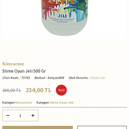
Kimyacınız
Slime Oyun Jeli 500 Gr
Ürün Kodu
:
T5769
Barkod
:
kimyaci608
Stok Durumu
:
Stokta Var
234,00
TL
260,00
TL
%
10
Kategori
Kimyacınız
Kategori
Slime Oyun Jeli