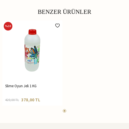
BENZER ÜRÜNLER
%
10
Slime Oyun Jeli 1 KG
378,00
TL
420,00
TL