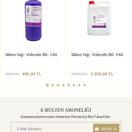
Silikon Yağı - Vizkozite 350 - 1 KG
Silikon Yağı - Vizkozite 350 - 5 KG
495,00
TL
2.250,00
TL
550,00
TL
2.500,00
TL
E-BÜLTEN ABONELİĞİ
Kampanyalarımızdan Haberdar Olmak İçin Bizi Takip Edin.
ABONE OL