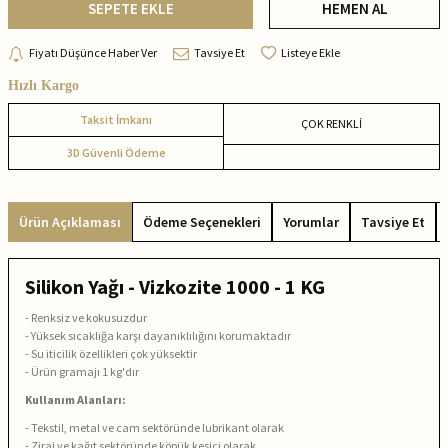
SEPETE EKLE
HEMEN AL
Fiyatı Düşünce Haber Ver
Tavsiye Et
Listeye Ekle
Hızlı Kargo
Taksit İmkanı
ÇOK RENKLİ
3D Güvenli Ödeme
Ürün Açıklaması
Ödeme Seçenekleri
Yorumlar
Tavsiye Et
Silikon Yağı - Vizkozite 1000 - 1 KG
- Renksiz ve kokusuzdur
- Yüksek sıcaklığa karşı dayanıklılığını korumaktadır
- Su iticilik özellikleri çok yüksektir
- Ürün gramajı 1 kg'dır
Kullanım Alanları:
- Tekstil, metal ve cam sektöründe lubrikant olarak
- Zirai ve kağıt sektöründe köpük kesici olarak