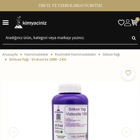
3500 TL VE ÜZERİ KARGO ÜCRETSİZ
0
Anasayfa
Hammaddeler
Kozmetik Hammaddeleri
Silikon Yağı
Silikon Yağı - Vizkozite 1000 - 1 KG