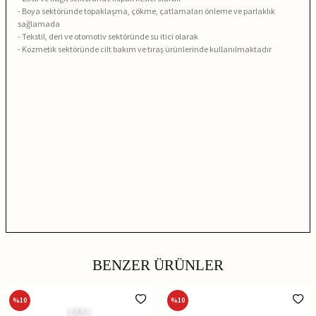
- Boya sektöründe topaklaşma, çökme, çatlamaları önleme ve parlaklık
sağlamada
- Tekstil, deri ve otomotiv sektöründe su itici olarak
- Kozmetik sektöründe cilt bakım ve tıraş ürünlerinde kullanılmaktadır
BENZER ÜRÜNLER
%
10
%
10