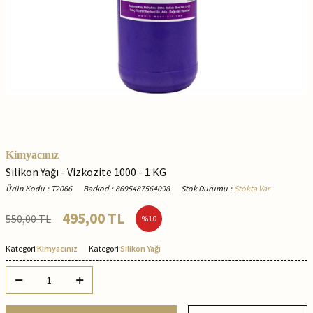
Kimyacınız
Silikon Yağı - Vizkozite 1000 - 1 KG
Ürün Kodu
:
T2066
Barkod
:
8695487564098
Stok Durumu
:
Stokta Var
495,00
TL
550,00
TL
%
10
Kategori
Kimyacınız
Kategori
Silikon Yağı