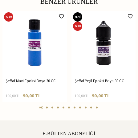
BENZER ÜRÜNLER
%
10
YENİ
%
10
Şeffaf Mavi Epoksi Boya 30 CC
Şeffaf Yeşil Epoksi Boya 30 CC
90,00
TL
90,00
TL
100,00
TL
100,00
TL
E-BÜLTEN ABONELİĞİ