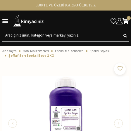
3500 TL VE ÜZERİ KARGO ÜCRETSİZ
0
Anasayfa
Hobi Malzemeleri
Epoksi Malzemeleri
Epoksi Boyası
Şeffaf Sarı Epoksi Boya 1 KG