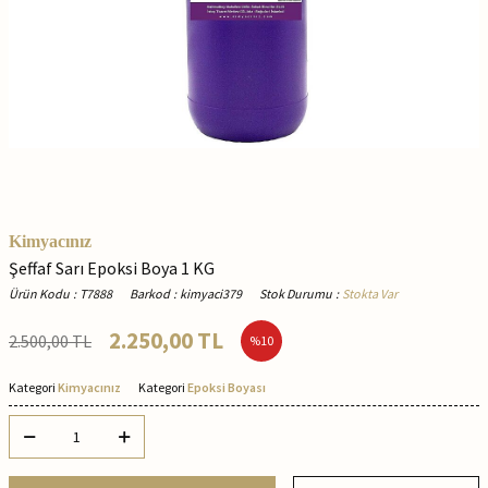
Kimyacınız
Şeffaf Sarı Epoksi Boya 1 KG
Ürün Kodu
:
T7888
Barkod
:
kimyaci379
Stok Durumu
:
Stokta Var
2.250,00
TL
2.500,00
TL
%
10
Kategori
Kimyacınız
Kategori
Epoksi Boyası