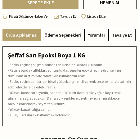
SEPETE EKLE
HEMEN AL
Fiyatı Düşünce Haber Ver
Tavsiye Et
Listeye Ekle
Ürün Açıklaması
Ödeme Seçenekleri
Yorumlar
Tavsiye Et
Şeffaf Sarı Epoksi Boya 1 KG
- Epoksi reçine çalışmalarında renklendirici olarak kullanılır.
- Reçine bardak altlıkları, sunumluklar, tepsiler epoksi reçine ürünlerinin
tümünün üretiminde rahatlıkla kullanabilirsiniz.
- Epoksi reçine sanatı için ideal yüksek pigmentli ve renk seçenekleriyle tatmin
edici efektler elde edebilirsiniz.
- Yüksek konsantrasyonlu, sadece küçük bir damla bile yoğun koyu renk
almanızı sağlayacaktır. Daha açık renkler elde etmek için mürekkepleri
alkolle karıştırarak seyreltebilirsiniz.
- Yüksek kapatıcılığa sahiptir.
- 1000/ 1 gr Olarak kullanmak yeterlidir.