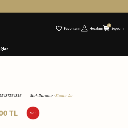
0
Favorilerim
Hesabım
Sepetim
ğlar
95487564316
Stok Durumu
:
Stokta Var
00
TL
%
10