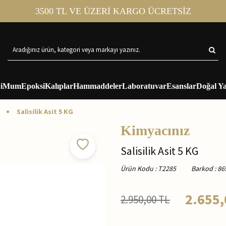
3500 TL VE ÜZERİ KARGO ÜCRETSİZ
i
Mum
Epoksi
Kalıplar
Hammaddeler
Laboratuvar
Esanslar
Doğal Ya
Salisilik Asit 5 KG
Kimyacınız
Salisilik Asit 5 KG
Ürün Kodu
:
T2285
Barkod
:
86
2.655,
2.950,00
TL