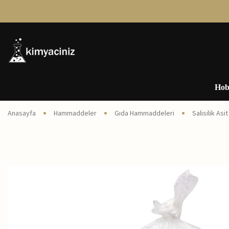
Hob
Anasayfa
Hammaddeler
Gıda Hammaddeleri
Salisilik Asit