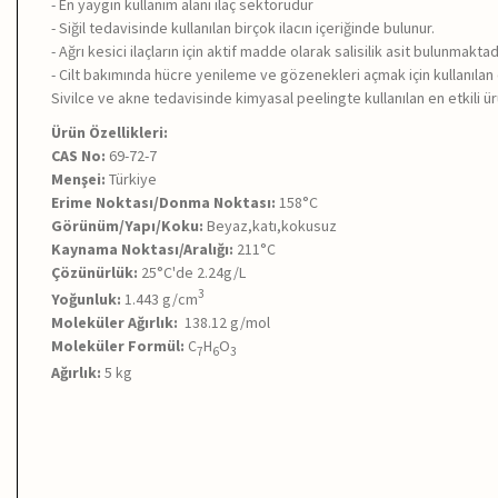
- En yaygın kullanım alanı ilaç sektörüdür
-
Siğil tedavisinde kullanılan birçok ilacın içeriğinde bulunur.
- Ağrı kesici ilaçların için aktif madde olarak salisilik asit bulunmaktad
- Cilt bakımında hücre yenileme ve gözenekleri açmak için kullanılan 
Sivilce ve akne tedavisinde kimyasal peelingte kullanılan en etkili ü
Ürün Özellikleri:
CAS No:
69-72-7
Menşei:
Türkiye
Erime Noktası/Donma Noktası:
158°C
Görünüm/Yapı/Koku:
Beyaz,katı,kokusuz
Kaynama Noktası/Aralığı:
211°C
Çözünürlük:
25
°C'de
2.24
g/L
3
Yoğunluk:
1.443
g/cm
Moleküler Ağırlık:
138.12 g/mol
Moleküler Formül:
C
H
O
7
6
3
Ağırlık:
5 kg