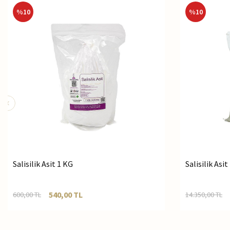
%
10
%
10
Salisilik Asit 1 KG
Salisilik Asi
540,00
TL
600,00
TL
14.350,00
TL