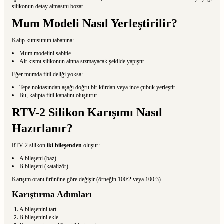
silikonun detay almasını bozar.
Mum Modeli Nasıl Yerleştirilir?
Kalıp kutusunun tabanına:
Mum modelini sabitle
Alt kısmı silikonun altına sızmayacak şekilde yapıştır
Eğer mumda fitil deliği yoksa:
Tepe noktasından aşağı doğru bir kürdan veya ince çubuk yerleştir
Bu, kalıpta fitil kanalını oluşturur
RTV-2 Silikon Karışımı Nasıl
Hazırlanır?
RTV-2 silikon
iki bileşenden
oluşur:
A bileşeni (baz)
B bileşeni (katalizör)
Karışım oranı ürününe göre değişir (örneğin 100:2 veya 100:3).
Karıştırma Adımları
A bileşenini tart
B bileşenini ekle