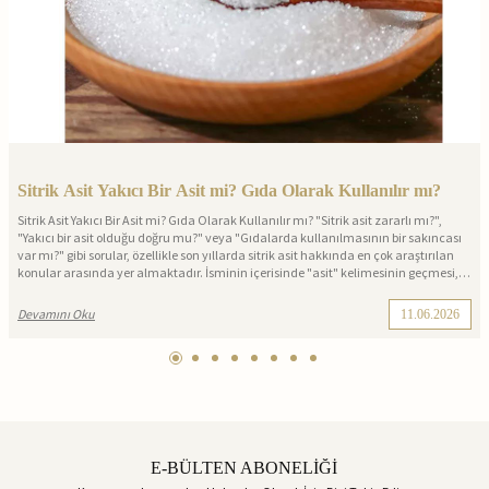
Sitrik Asit Yakıcı Bir Asit mi? Gıda Olarak Kullanılır mı?
Sitrik Asit Yakıcı Bir Asit mi? Gıda Olarak Kullanılır mı? "Sitrik asit zararlı mı?",
"Yakıcı bir asit olduğu doğru mu?" veya "Gıdalarda kullanılmasının bir sakıncası
var mı?" gibi sorular, özellikle son yıllarda sitrik asit hakkında en çok araştırılan
konular arasında yer almaktadır. İsminin içerisinde "asit" kelimesinin geçmesi,
birçok kişinin bu maddeyi güçlü ve tehlikeli kimyasallarla karıştırmasına neden
olabilmektedir. Oysa sitrik asit, günlük hayatta farkında olmadan sıkça
Devamını Oku
11.06.2026
tükettiğimiz birçok gıdanın doğal yapısında bulunan bir bileşiktir. Peki sitrik asit
tam olarak nedir ve gerçekten yakıcı bir asit midir?
E-BÜLTEN ABONELİĞİ