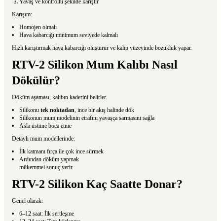
Yavaş ve kontrollü şekilde karıştır
Karışım:
Homojen olmalı
Hava kabarcığı minimum seviyede kalmalı
Hızlı karıştırmak hava kabarcığı oluşturur ve kalıp yüzeyinde bozukluk yapar.
RTV-2 Silikon Mum Kalıbı Nasıl
Dökülür?
Döküm aşaması, kalıbın kaderini belirler.
Silikonu
tek noktadan
, ince bir akış halinde dök
Silikonun mum modelinin etrafını yavaşça sarmasını sağla
Asla üstüne boca etme
Detaylı mum modellerinde:
İlk katmanı fırça ile çok ince sürmek
Ardından döküm yapmak
mükemmel sonuç verir.
RTV-2 Silikon Kaç Saatte Donar?
Genel olarak:
6–12 saat: İlk sertleşme