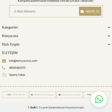
Kampanyalarımızdan Haberdar Olmak İçin Bizi Takip Edin.
ABONE OL
Kategoriler
Kimyacınız
Hızlı Erişim
İLETİŞİM
info@kimyaciniz.com
08503463573
Sipariş Takip
T
-Soft
E-Ticaret
Sistemleriyle Hazırlanmıştır.