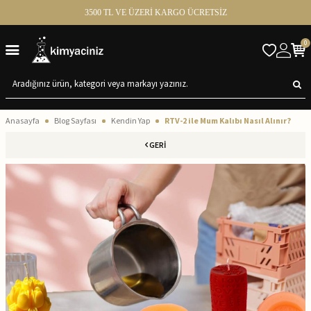
3500 TL VE ÜZERİ KARGO ÜCRETSİZ
0
Anasayfa
Blog Sayfası
Kendin Yap
RTV-2 ile Mum Kalıbı Nasıl Alınır?
GERI