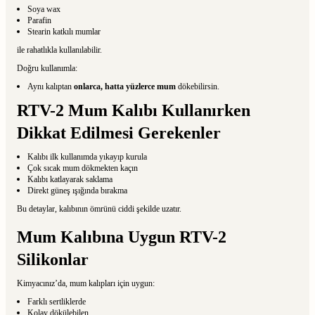
Soya wax
Parafin
Stearin katkılı mumlar
ile rahatlıkla kullanılabilir.
Doğru kullanımla:
Aynı kalıptan
onlarca, hatta yüzlerce mum
dökebilirsin.
RTV-2 Mum Kalıbı Kullanırken
Dikkat Edilmesi Gerekenler
Kalıbı ilk kullanımda yıkayıp kurula
Çok sıcak mum dökmekten kaçın
Kalıbı katlayarak saklama
Direkt güneş ışığında bırakma
Bu detaylar, kalıbının ömrünü ciddi şekilde uzatır.
Mum Kalıbına Uygun RTV-2
Silikonlar
Kimyacınız’da, mum kalıpları için uygun:
Farklı sertliklerde
Kolay dökülebilen