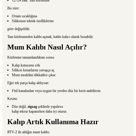
12–24 saat: Tam kürlenme
Bu süre:
Ortam sıcaklığına
Silikonun teknik özelliklerine
göre değişebilir.
Tam kürlenmeden kalıbı açmak, kalıbı kalıcı olarak bozabilir.
Mum Kalıbı Nasıl Açılır?
Kürlenme tamamlandıktan sonra:
Kalıp kutusunu sök
Silikon kenarlarını yavaşça aç
Mum modelini dikkatlice çıkar
Eğer tek parça kalıp aldıysan:
Fitil kanalından veya uygun bir yerden düz bir kesit atabilirsin
Kesim:
Düz değil,
zigzag
şeklinde yapılırsa
kalıp tekrar kapanırken daha iyi oturur.
Kalıp Artık Kullanıma Hazır
RTV-2 ile aldığın mum kalıbı: