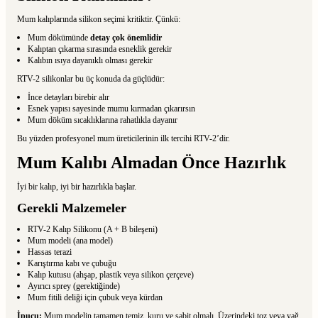
Mum kalıplarında silikon seçimi kritiktir. Çünkü:
Mum dökümünde
detay çok önemlidir
Kalıptan çıkarma sırasında esneklik gerekir
Kalıbın ısıya dayanıklı olması gerekir
RTV-2 silikonlar bu üç konuda da güçlüdür:
İnce detayları birebir alır
Esnek yapısı sayesinde mumu kırmadan çıkarırsın
Mum döküm sıcaklıklarına rahatlıkla dayanır
Bu yüzden profesyonel mum üreticilerinin ilk tercihi RTV-2’dir.
Mum Kalıbı Almadan Önce Hazırlık
İyi bir kalıp, iyi bir hazırlıkla başlar.
Gerekli Malzemeler
RTV-2 Kalıp Silikonu (A + B bileşeni)
Mum modeli (ana model)
Hassas terazi
Karıştırma kabı ve çubuğu
Kalıp kutusu (ahşap, plastik veya silikon çerçeve)
Ayırıcı sprey (gerektiğinde)
Mum fitili deliği için çubuk veya kürdan
İpucu:
Mum modelin tamamen temiz, kuru ve sabit olmalı. Üzerindeki toz veya yağ,