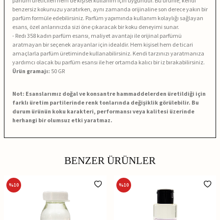
parfüm üreticileri hem de kişisel kullanım için uygundur. Bu ürünle, kendi
benzersiz kokunuzu yaratırken, aynı zamanda orijinaline son derece yakın bir
parfüm formüle edebilirsiniz. Parfüm yapımında kullanım kolaylığı sağlayan
esans, özel anlarınızda sizi öne çıkaracak bir koku deneyimi sunar.
- Redı 358 kadın parfüm esansı, maliyet avantajı ile orijinal parfümü
aratmayan bir seçenek arayanlar için idealdir. Hem kişisel hem de ticari
amaçlarla parfüm üretiminde kullanabilirsiniz. Kendi tarzınızı yaratmanıza
yardımcı olacak bu parfüm esansı ile her ortamda kalıcı bir iz bırakabilirsiniz.
Ürün gramajı:
50 GR
Not: Esanslarımız doğal ve konsantre hammaddelerden üretildiği için
farklı üretim partilerinde renk tonlarında değişiklik görülebilir. Bu
durum ürünün koku karakteri, performansı veya kalitesi üzerinde
herhangi bir olumsuz etki yaratmaz.
BENZER ÜRÜNLER
%
10
%
10