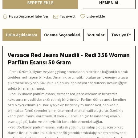
SEPETE EKLE
HEMEN AL
Fiyatı Düşünce Haber Ver
Tavsiye Et
Listeye Ekle
Ürün Açıklaması
Ödeme Seçenekleri
Yorumlar
Tavsiye Et
Versace Red Jeans Muadili - Redi 358 Woman
Parfüm Esansı 50 Gram
- Frenk üzümü, lilyum ve ylang ylang aromalarının birbirine bağlantılı olarak
üretilen muhteşem bir koku. Dinamik, aromatik notaları genç enerjiyi ortaya
çıkaracak seviyede. Kokusunu alan kişilerin başını döndürecek keskinliğiyle
adeta bir enerji simgesi.
- Redı 358 kadın parfüm esansı, Versace red jeans woman'ın benzersiz
kokusuna muadil olarak üretilmiş bir üründür. Parfüm dünyasında kendine
özel bir yer edinmiş bu kokuya yakın bir deneyim sunan Red jean kadın,
orijinal parfümü sevenler için mükemmel bir alternatif oluşturur. Özellikle
kendi parfümünü yaratmak isteyen kullanıcılar için tasarlanmış olan bu
esans, güçlü, kalıcı ve etkileyici bir koku elde etmenizi sağlar.
- Redı 358 kadın parfüm esansı, yüksek yoğunluğa sahip olduğu için birkaç
damla ile uzun süre kalıcılık sunar. 50 gramlık ambalajıyla hem profesyonel