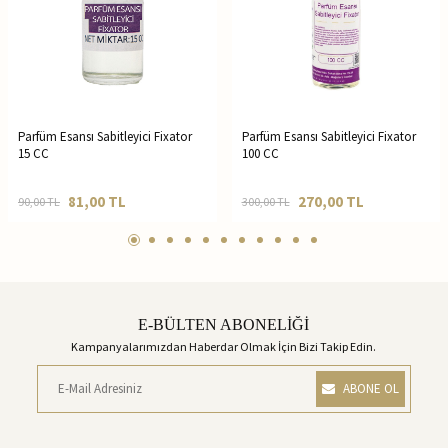
Parfüm Esansı Sabitleyici Fixator
Parfüm Esansı Sabitleyici Fixator
15 CC
100 CC
81,00
TL
270,00
TL
90,00
TL
300,00
TL
E-BÜLTEN ABONELİĞİ
Kampanyalarımızdan Haberdar Olmak İçin Bizi Takip Edin.
ABONE OL