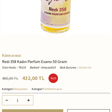
Kimyacınız
Redı 358 Kadın Parfüm Esansı 50 Gram
Ürün Kodu
:
T8133
Barkod
:
kimyaci619
Stok Durumu
:
Stokta Var
432,00
TL
480,00
TL
%
10
Kategori
Kimyacınız
Kategori
Parfüm Esansı