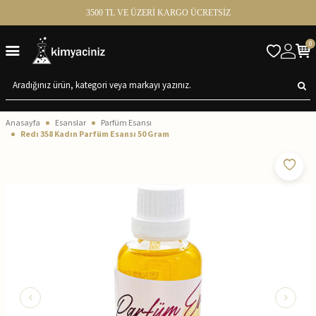
3500 TL VE ÜZERİ KARGO ÜCRETSİZ
0
Anasayfa
Esanslar
Parfüm Esansı
Redı 358 Kadın Parfüm Esansı 50 Gram