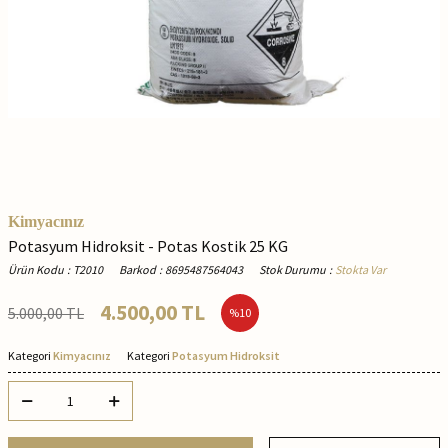
Kimyacınız
Potasyum Hidroksit - Potas Kostik 25 KG
Ürün Kodu
:
T2010
Barkod
:
8695487564043
Stok Durumu
:
Stokta Var
4.500,00
TL
5.000,00
TL
%
10
Kategori
Kimyacınız
Kategori
Potasyum Hidroksit