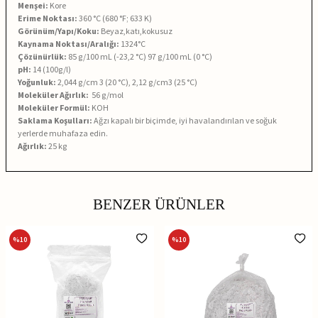
Menşei:
Kore
Erime Noktası:
360 °C (680 °F; 633 K)
Görünüm/Yapı/Koku:
Beyaz,katı,kokusuz
Kaynama Noktası/Aralığı:
1324°C
Çözünürlük:
85 g/100 mL (-23,2 °C) 97 g/100 mL (0 °C)
pH:
14 (100g/l)
Yoğunluk:
2,044 g/cm 3 (20 °C), 2,12 g/cm3 (25 °C)
Moleküler Ağırlık:
56 g/mol
Moleküler Formül:
KOH
Saklama Koşulları:
Ağzı kapalı bir biçimde, iyi havalandırılan ve soğuk
yerlerde muhafaza edin.
Ağırlık:
25 kg
BENZER ÜRÜNLER
%
10
%
10