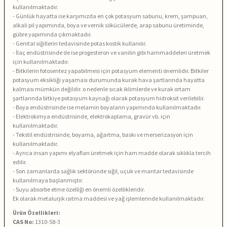
kullanılmaktadır.
- Günlük hayatta ise karşımızda en çok potasyum sabunu, krem, şampuan,
alkali pil yapımında, boya ve vernik sökücülerde, arap sabunu üretiminde,
gübre yapımında çıkmaktadır.
- Genital siğillerin tedavisinde potas kostik kullanılır.
- İlaç endüstrisinde de ise progesteron ve vanilin gibi hammaddeleri üretmek
için kullanılmaktadır.
- Bitkilerin fotosentez yapabilmesi için potasyum elementi önemlidir. Bitkiler
potasyum eksikliği yaşaması durumunda kurak hava şartlarında hayatta
kalması mümkün değildir. o nedenle sıcak iklimlerde ve kurak ortam
şartlarında bitkiye potasyum kaynağı olarak potasyum hidroksit verilebilir.
- Boya endüstrisinde ise melamin boyaların yapımında kullanılmaktadır.
- Elektrokimya endüstrisinde, elektrokaplama, gravür vb. için
kullanılmaktadır.
- Tekstil endüstrisinde, boyama, ağartma, baskı ve merserizasyon için
kullanılmaktadır.
- Ayrıca insan yapımı elyafları üretmek için ham madde olarak sıklıkla tercih
edilir.
- Son zamanlarda sağlık sektöründe siğil, uçuk ve mantar tedavisinde
kullanılmaya başlanmıştır.
- Suyu absorbe etme özelliği en önemli özellikleridir.
Ek olarak metalurjik ısıtma maddesi ve yağ işlemlerinde kullanılmaktadır.
Ürün Özellikleri:
CAS No:
1310-58-3