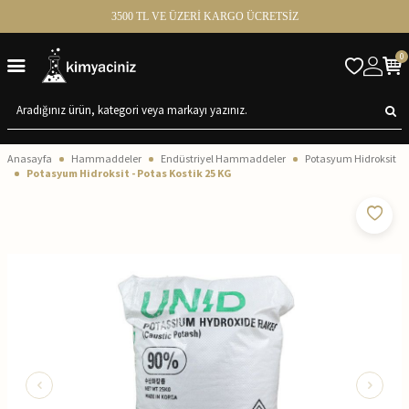
3500 TL VE ÜZERİ KARGO ÜCRETSİZ
0
Anasayfa
Hammaddeler
Endüstriyel Hammaddeler
Potasyum Hidroksit
Potasyum Hidroksit - Potas Kostik 25 KG