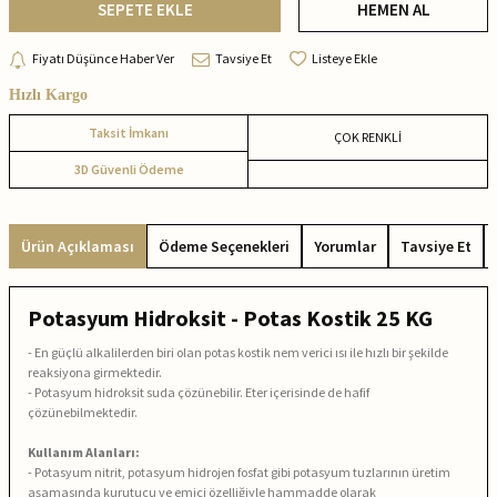
SEPETE EKLE
HEMEN AL
Fiyatı Düşünce Haber Ver
Tavsiye Et
Listeye Ekle
Hızlı Kargo
Taksit İmkanı
ÇOK RENKLİ
3D Güvenli Ödeme
Ürün Açıklaması
Ödeme Seçenekleri
Yorumlar
Tavsiye Et
Potasyum Hidroksit - Potas Kostik 25 KG
- En güçlü alkalilerden biri olan potas kostik nem verici ısı ile hızlı bir şekilde
reaksiyona girmektedir.
- Potasyum hidroksit suda çözünebilir. Eter içerisinde de hafif
çözünebilmektedir.
Kullanım Alanları:
- Potasyum nitrit, potasyum hidrojen fosfat gibi potasyum tuzlarının üretim
aşamasında kurutucu ve emici özelliğiyle hammadde olarak