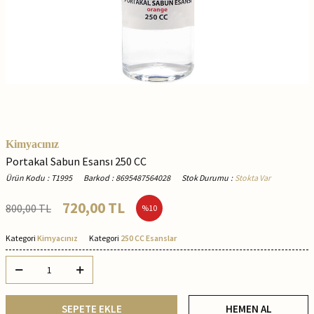
Kimyacınız
Portakal Sabun Esansı 250 CC
Ürün Kodu
:
T1995
Barkod
:
8695487564028
Stok Durumu
:
Stokta Var
720,00
TL
800,00
TL
%
10
Kategori
Kimyacınız
Kategori
250 CC Esanslar
SEPETE EKLE
HEMEN AL