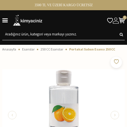
3500 TL VE ÜZERİ KARGO ÜCRETSİZ
0
Anasayfa
Esanslar
250 CC Esanslar
Portakal Sabun Esansı 250 CC