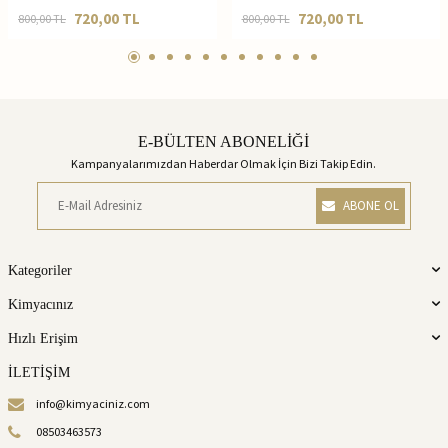
720,00
TL
720,00
TL
800,00
TL
800,00
TL
E-BÜLTEN ABONELİĞİ
Kampanyalarımızdan Haberdar Olmak İçin Bizi Takip Edin.
ABONE OL
Kategoriler
Kimyacınız
Hızlı Erişim
İLETİŞİM
info@kimyaciniz.com
08503463573