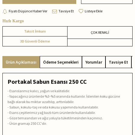
Fiyatı Düşünce Haber Ver
Tavsiye Et
Listeye Ekle
Hızlı Kargo
Taksit İmkanı
ÇOK RENKLİ
3D Güvenli Ödeme
Ürün Açıklaması
Ödeme Seçenekleri
Yorumlar
Tavsiye Et
Portakal Sabun Esansı 250 CC
- Esanslarımız kalıcı, yoğun ve kalitelidir.
- Yapacağınız ürünlerde %3-%5 oranında kullanılır. İstenilen koku gücüne
bağlı olarak bu miktar azaltılıp, arttırılabilir.
- Sabun, kokulu-taş ve oda kokusu yapımında kullanılabilir.
- Esans çeşitlerimiz yağ bazlı tüm ürünlerde kullanılabilir.
- Göze temasından ve ağız yoluyla tüketilmesinden kaçınınız.
- Ürün gramajı 250 CC'dir.