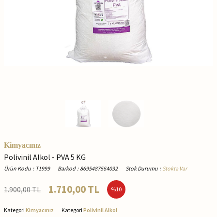
Kimyacınız
Polivinil Alkol - PVA 5 KG
Ürün Kodu
:
T1999
Barkod
:
8695487564032
Stok Durumu
:
Stokta Var
1.710,00
TL
1.900,00
TL
%
10
Kategori
Kimyacınız
Kategori
Polivinil Alkol