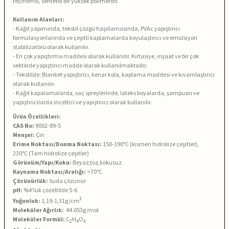
reçinemsi, sentetik bir yüksek polimerdir.
Kullanım Alanları:
- Kağıt yapımında, tekstil çözgü haşıllamasında, PVAc yapıştırıcı
formülasyonlarında ve çeşitli kaplamalarda koyulaştırıcı ve emülsiyon
stabilizatörü olarak kullanılır.
- En çok yapıştırma maddesi olarak kullanılır. Kırtasiye, inşaat ve bir çok
sektörde yapıştırıcı madde olarak kullanılmaktadır.
- Tekstilde; Blanket yapıştırıcı, kenar kola, kaplama maddesi ve kıvamlaştırıcı
olarak kullanılır.
- Kağıt kapalamalarda, saç spreylerinde, lateks boyalarda, şampuan ve
yapıştırıcılarda inceltici ve yapıştırıcı olarak kullanılır.
Ürün Özellikleri:
CAS No:
9002-89-5
Menşei:
Çin
Erime Noktası/Donma Noktası:
150-190°C (kısmen hidrolize çeşitler),
230°C (Tam hidrolize çeşitler)
Görünüm/Yapı/Koku:
Beyaz,toz,kokusuz
Kaynama Noktası/Aralığı:
>70°C
Çözünürlük:
Suda çözünür
pH:
%4'lük çözeltilde 5-6
3
Yoğunluk:
1,19-1,31
g/cm
Moleküler Ağırlık:
44.053g/mol
Moleküler Formül:
C
H
O
2
4
X