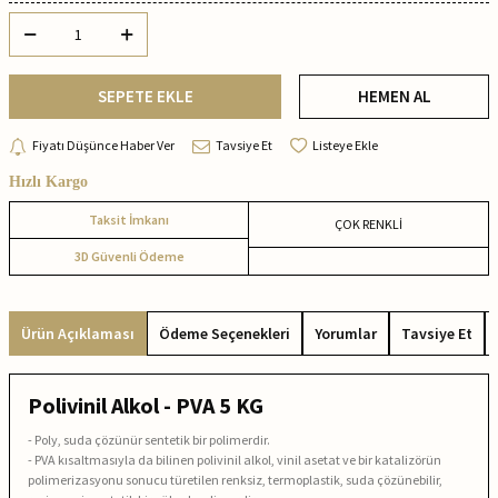
SEPETE EKLE
HEMEN AL
Fiyatı Düşünce Haber Ver
Tavsiye Et
Listeye Ekle
Hızlı Kargo
Taksit İmkanı
ÇOK RENKLİ
3D Güvenli Ödeme
Ürün Açıklaması
Ödeme Seçenekleri
Yorumlar
Tavsiye Et
Polivinil Alkol - PVA 5 KG
- Poly, suda çözünür sentetik bir polimerdir.
- PVA kısaltmasıyla da bilinen polivinil alkol, vinil asetat ve bir katalizörün
polimerizasyonu sonucu türetilen renksiz, termoplastik, suda çözünebilir,