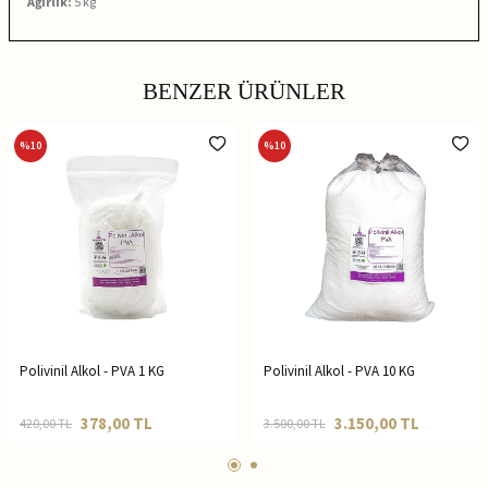
Ağırlık:
5 kg
BENZER ÜRÜNLER
%
10
%
10
Polivinil Alkol - PVA 1 KG
Polivinil Alkol - PVA 10 KG
378,00
TL
3.150,00
TL
420,00
TL
3.500,00
TL