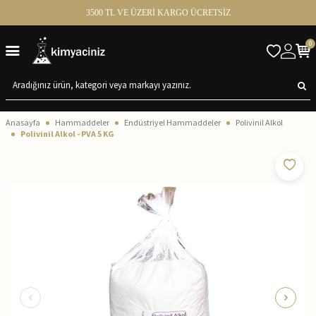
3500 TL VE ÜZERİ KARGO ÜCRETSİZ
0
Anasayfa
Hammaddeler
Endüstriyel Hammaddeler
Polivinil Alkol
Polivinil Alkol - PVA 5 KG