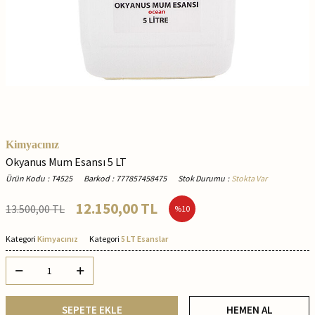
Kimyacınız
Okyanus Mum Esansı 5 LT
Ürün Kodu
:
T4525
Barkod
:
777857458475
Stok Durumu
:
Stokta Var
12.150,00
TL
13.500,00
TL
%
10
Kategori
Kimyacınız
Kategori
5 LT Esanslar
SEPETE EKLE
HEMEN AL