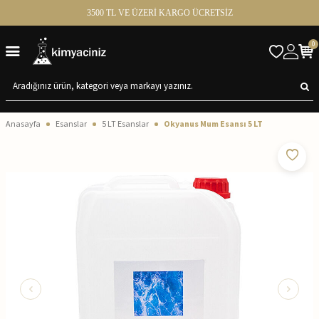
3500 TL VE ÜZERİ KARGO ÜCRETSİZ
0
Anasayfa
Esanslar
5 LT Esanslar
Okyanus Mum Esansı 5 LT