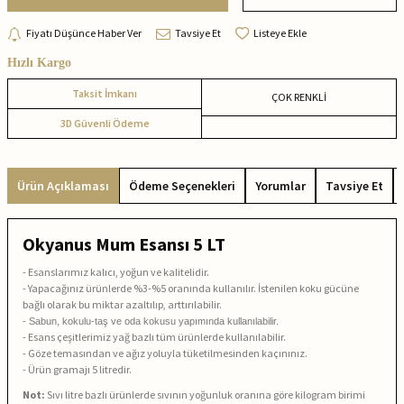
Fiyatı Düşünce Haber Ver
Tavsiye Et
Listeye Ekle
Hızlı Kargo
Taksit İmkanı
ÇOK RENKLİ
3D Güvenli Ödeme
Ürün Açıklaması
Ödeme Seçenekleri
Yorumlar
Tavsiye Et
Okyanus Mum Esansı 5 LT
- Esanslarımız kalıcı, yoğun ve kalitelidir.
- Yapacağınız ürünlerde %3-%5 oranında kullanılır. İstenilen koku gücüne
bağlı olarak bu miktar azaltılıp, arttırılabilir.
- Sabun, kokulu-taş ve oda kokusu yapımında kullanılabilir.
- Esans çeşitlerimiz yağ bazlı tüm ürünlerde kullanılabilir.
- Göze temasından ve ağız yoluyla tüketilmesinden kaçınınız.
- Ürün gramajı 5 litredir.
Not:
Sıvı litre bazlı ürünlerde sıvının yoğunluk oranına göre kilogram birimi