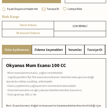
Fiyatı Düşünce Haber Ver
Tavsiye Et
Listeye Ekle
Hızlı Kargo
Taksit İmkanı
ÇOK RENKLİ
3D Güvenli Ödeme
Ürün Açıklaması
Ödeme Seçenekleri
Yorumlar
Tavsiye Et
Okyanus Mum Esansı 100 CC
-
Mum esanslarımız kalıcı, yoğun ve kalitelidir.
-
1 kg’lık parafine %3-%5 oranında kullanılır. İstenilen koku gücüne bağlı
olarak bu miktar azaltılıp, arttırılabilir.
-
Esans çeşitlerimiz yağ bazlı tüm ürünlerde kullanılabilir.
- Göze temasından ve ağız yoluyla tüketilmesinden kaçınınız.
-
Ürün gramajı 100 cc'dir.
Not: Esanslarımız doğal ve konsantre hammaddelerden üretildiği için