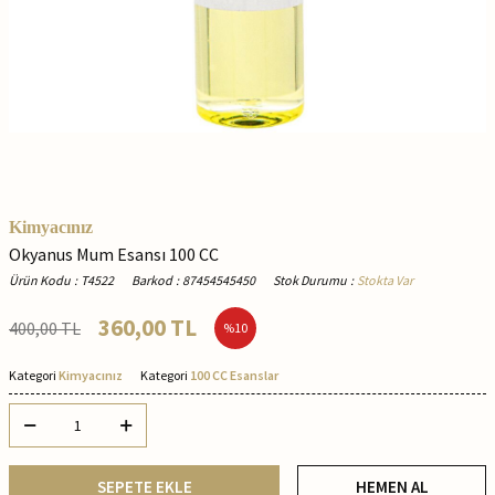
Kimyacınız
Okyanus Mum Esansı 100 CC
Ürün Kodu
:
T4522
Barkod
:
87454545450
Stok Durumu
:
Stokta Var
360,00
TL
400,00
TL
%
10
Kategori
Kimyacınız
Kategori
100 CC Esanslar
SEPETE EKLE
HEMEN AL