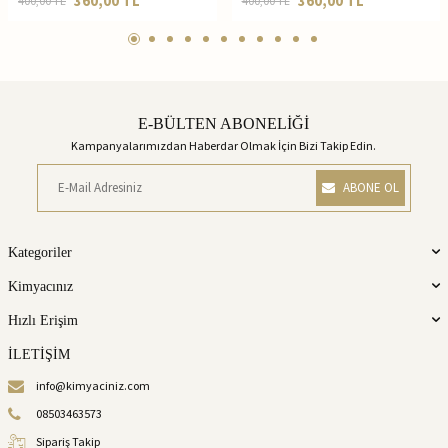
360,00
TL
360,00
TL
400,00
TL
400,00
TL
E-BÜLTEN ABONELİĞİ
Kampanyalarımızdan Haberdar Olmak İçin Bizi Takip Edin.
ABONE OL
Kategoriler
Kimyacınız
Hızlı Erişim
İLETİŞİM
info@kimyaciniz.com
08503463573
Sipariş Takip