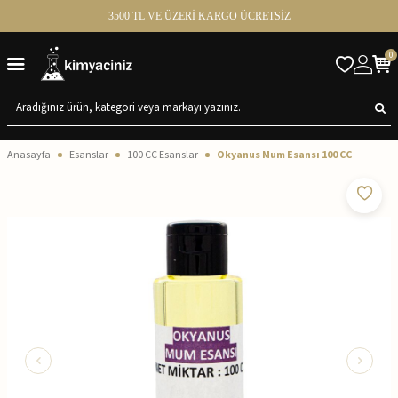
3500 TL VE ÜZERİ KARGO ÜCRETSİZ
0
Anasayfa
Esanslar
100 CC Esanslar
Okyanus Mum Esansı 100 CC