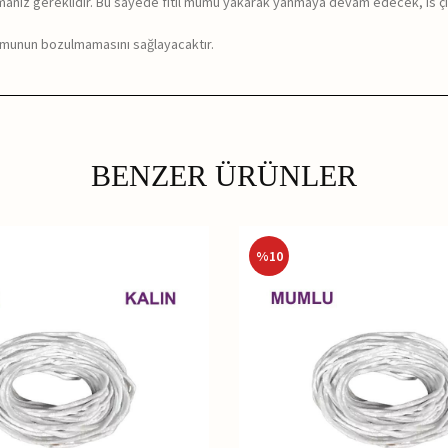
nız gereklidir. Bu sayede fitil mumu yakarak yanmaya devam edecek, is çı
 formunun bozulmamasını sağlayacaktır.
BENZER ÜRÜNLER
%
10