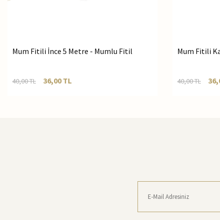
Mum Fitili İnce 5 Metre - Mumlu Fitil
Mum Fitili Ka
36,00
TL
36,
40,00
TL
40,00
TL