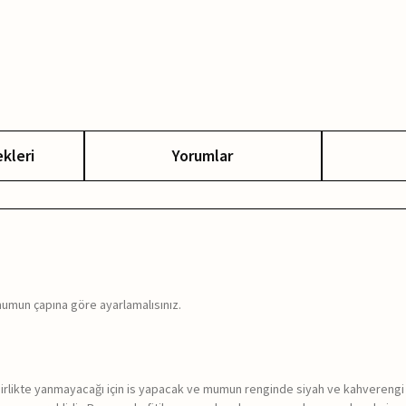
kleri
Yorumlar
 mumun çapına göre ayarlamalısınız.
ile birlikte yanmayacağı için is yapacak ve mumun renginde siyah ve kahver