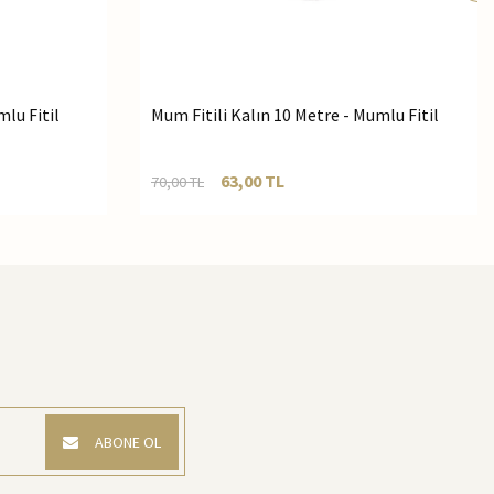
mlu Fitil
Mum Fitili Kalın 10 Metre - Mumlu Fitil
63,00
TL
70,00
TL
ABONE OL