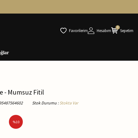
0
Favorilerim
Hesabım
Sepetim
ğlar
e - Mumsuz Fitil
95487564602
Stok Durumu
:
Stokta Var
%
10