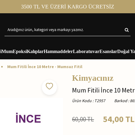
3500 TL VE ÜZERİ KARGO ÜCRETSİZ
i
Mum
Epoksi
Kalıplar
Hammaddeler
Laboratuvar
Esanslar
Doğal Ya
Mum Fitili İnce 10 Metre - Mumsuz Fitil
Kimyacınız
Mum Fitili İnce 10 Metr
Ürün Kodu
:
T2957
Barkod
:
86
54,00
TL
60,00
TL