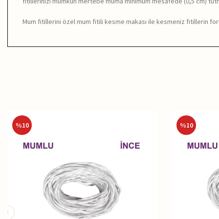
fitillerinizi mümkün mertebe muma minimum mesafede (0,5 cm) tutma
Mum fitillerini özel mum fitili kesme makası ile kesmeniz fitillerin
%
10
%
10