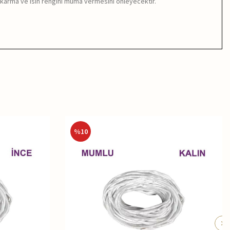
karma ve isin rengini muma vermesini önleyecektir.
%
10