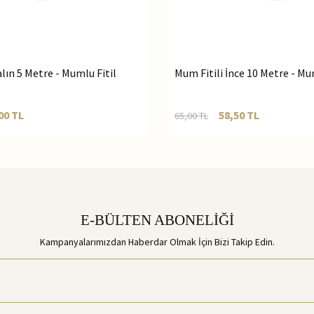
lın 5 Metre - Mumlu Fitil
Mum Fitili İnce 10 Metre - Mu
00
TL
58,50
TL
65,00
TL
E-BÜLTEN ABONELİĞİ
Kampanyalarımızdan Haberdar Olmak İçin Bizi Takip Edin.