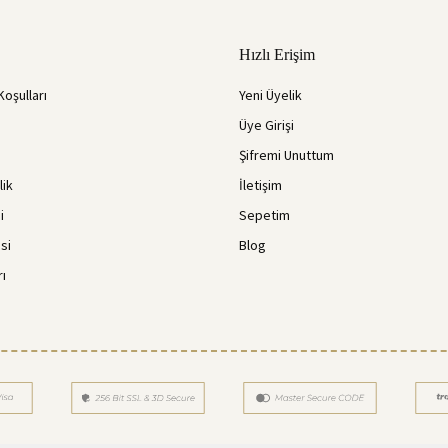
Hızlı Erişim
Koşulları
Yeni Üyelik
Üye Girişi
Şifremi Unuttum
lik
İletişim
i
Sepetim
si
Blog
rı