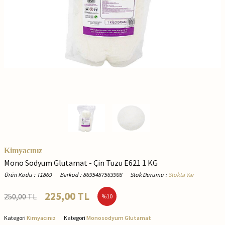
Kimyacınız
Mono Sodyum Glutamat - Çin Tuzu E621 1 KG
Ürün Kodu
:
T1869
Barkod
:
8695487563908
Stok Durumu
:
Stokta Var
225,00
TL
250,00
TL
%
10
Kategori
Kimyacınız
Kategori
Monosodyum Glutamat